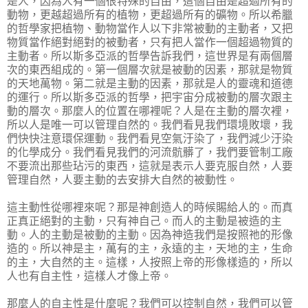
是人，因為人有一個很特殊的自由，這個自由是超過所有的
動物，更越超過所有的植物，更超過所有的礦物。所以希臘
的哲學家把植物、動物當作人以下非常被動的主動者，又把
物質當作絕對絕對的被動者，只有把人當作一個超過物質的
主動者。所以斯多亞派的哲學告訴我們，這世界是有兩個層
次的東西組成的。第一個層次就是被動的因素，那就是物質
的天地萬物。第二就是主動的因素，那就是人的靈魂和道德
的運行。所以斯多亞派的哲學，把宇宙分成被動的層次跟主
動的層次。那麼人的位置在哪裡呢？人是在主動的層次裡，
所以人是唯一可以管理自然的。我們看見我們環境敗壞，我
們快快注意環保運動。我們看見空氣汙染了，我們減少汙染
的化學成分。我們看見我們的河流骯髒了，我們要管制工廠
不要流出那些玷污的東西，這就是表示人要克服自然，人要
管理自然，人要主動的去安排大自然的被動性。
這主動性從哪裡來呢？那是神創造人的時候賜給人的。而真
正真正絕對的主動，只有神自己。而人的主動是被造的主
動。人的主動是被動的主動。因為神造我們是按照祂的形像
造的。所以神是主，萬有的主，永遠的主，天地的主，生命
的主，大自然的主。這樣，人按照上帝的形像樣造的，所以
人也有自主性，這樣人才像上帝。
那麼人的自主性是什麼呢？我們可以控制自然，我們可以管