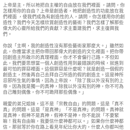
上帝是主，所以祂把自主權的自由放在我們裡面 ，請問，你
怎樣用你的自由？上帝是創造者，祂把創造性的功能放在我
們裡面 ，使我們成為有創造性的人，請問，你怎樣用你的創
造性？我們今天怎樣欣賞創造性的藝術？我們怎樣了解那些
偉大的心靈所給我們的貢獻？求主重建我們，求主復興我
們。
你說「主啊，我的創造性沒有那些藝術家那麼大。」雖然如
此，你應當求主把你帶回那偉大的創造的文化裡面。把你帶
回創造主所啟示的真理裡面，你才不會偏行己路。不但如
此，我們要思想當一個人創造性用到最錯誤的時候，就進到
最可怕的罪惡裡面。這個罪惡是什麼呢？就是創造一個假的
創造主，然後再自己去拜自己所造的假的創造主。這是神所
忌邪所生氣的事情，因為上帝說，「除了我以外沒有別的上
帝。因為我是獨一的真神，除我以外沒有別的神，你不可為
自己雕刻偶像，你不可跪拜那些偶像。」
親愛的弟兄姐妹，這不是「宗教自由」的問題，這是「真不
真」的問題。這是「是真神」「不是真神」的問題。真神就
是真神，假神不是真神，假神不是神。你不能說「不要緊
嘛！我有自由嘛，我要信什麼神都可以。」如果你什麼神都
信，那就等於你在路上看見年紀比你大的，什麼人你都叫他