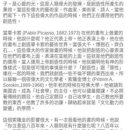
子，是心靈的光，這是人類偉大的發揮，是創造性所產生的
果效。當這些偉大的藝術家、作曲家、美術家、詩人，當他
們寫下，作下這些偉大的作品的時候，他們正在運用他們的
創造性。
當畢卡索 (Pablo Picasso, 1882-1973) 在他的畫布上做畫的
時候，他說什麼呢？他正代表上帝，他正表演上帝，他在他
的畫布上創造畢卡索的藝術世界。當張大千、傅抱石、齊白
石....，這些偉大的作家做畫的時候，他就把創造的心靈表演
在他們的畫布上面，表演在宣紙的上面。這就是他們創造性
的運用。當人運用上帝創造性的時候，他就顯明他有神的形
像樣式，但是很可惜的事情是什麼？「創造性」跟「罪性」
連在一起的時候，我們就創造一些不倫不類的東西出來。所
以蘇聯一個很偉大的文化學者，索羅金博士 (Pritirim A.
Sorokin,1889-1968)，他年老的時候在哈佛大學，他被請到
美國去，成為「社會學」的主任，他可以儘量開課，不必照
著傳統的題目，他自己定題目，自己收學生，自己教他所要
教的東西。他教了許多的功課，歸納起來就是「文化動力的
變遷」的學問。
這個索羅金的影響很大，有一次我看他的書的時候，他說
「你注意這八百年來，人類到底有什麼變化呢？八百年以