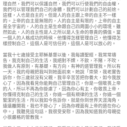
理自然，我們可以保護自然，我們可以行使我們的自由權，
我們可以管理我們自己的身體，我們可以計劃自己的前途。
這樣，人也是自主的。但是人的自主跟上帝的自主不一樣
的。上帝的自主是無限的，人的自主是有限的，上帝的自主
是全宇宙的，人的自主是生命跟自己四周圍小小的環境。雖
然如此，人的自主性是人之所以是人生命的尊貴的價值。當
一個人的人格成功的時候，他懂得怎樣管理自己，他懂得怎
樣控制自己，這個人是可信任的，這個人是可以放心的。
當我十七歲接受主耶穌基督以後，我每讀聖經，我常常禱
告，我克制自己的生活，我絕對不嫖，不飲，不賭，不吹，
我做人有原則，有基礎，有方向，有神的道管理我。所以有
一天，我的母親把我叫到她面前來。她說「崇榮，我老實告
訴你，你三歲就沒有父親，我辛辛苦苦把你養大，如今我放
心了，因為我看見你能夠自己管理自己，你是一個敬畏上帝
的人，所以不再為你掛慮了，因為你心有主，你敬畏上帝，
你懂得克制自己的生活，你過一個有規律的生活，你過一個
聖潔的生活，所以我如今告訴你，就是你到世界天涯海角，
遠遠離開我，我也不掛心了，因為你裡面有上帝的道在你心
中。」我聽見這句話，我很受安慰。因為我知道我的母親從
小很嚴格的管教我。