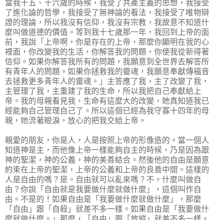
當我十五、十六歲的時候，我受了共產主義的思想，我接受
了進化論的哲學，我接受了無神論的看法，我接受了唯物辯
證的理論，所以我沒有信仰，我沒有宗教，我故意不知道什
麼叫做道德的價值。等到我十七歲那一年，我回到上帝的面
前，我說「上帝啊，你是存在的上帝，那麼你顯明在我的心
裡面，你改變我的生活，你解答我的問題，你使我從新得著
信仰。如果你解答我所有的問題，我願意到全世界去解答所
有青年人的問題。如果你拯救我的靈魂，我願意奉獻傳福音
去拯救更多青年人的靈魂。」主答應了我，主了改變了我，
主管理了我，主重建了我的生命，所以我把自己奉獻給上
帝。我的母親看見我，生命有這麼大的改變，她真知道我已
經能夠自己管理自己了。所以這個已經為我守寡十四年的母
親，她流著眼淚，放心的把我交給上帝。
親愛的朋友，你是人，人是按照上帝的形像造的。當一個人
知道神是主，而他像上帝一樣能夠自主的時候，乃是因為跟
神的聖潔，神的公義，神的美善結合。然後他的自由是願意
約束在上帝的聖潔，上帝的公義和上帝的良善中間。這樣的
人是自由的嗎？是。自由就可以亂來嗎？不。什麼叫做自
由？你說「自由就是我要做什麼就做什麼」，這個叫作自
由。不是的！如果自由是「我要做什麼就做什麼」，那麼
「自由」跟「自殺」就差不多一樣。如果自由是「我要做什
麼就做什麼。」那麼，「自由」跟「放縱」就差不多一樣。