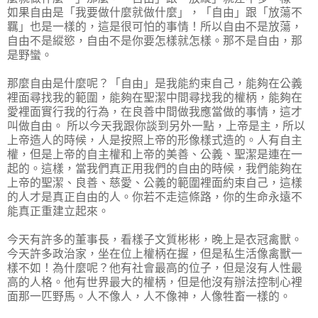
如果自由是「我要做什麼就做什麼」，「自由」跟「放蕩不
羈」也是一樣的，這是很可怕的事情！所以自由不是放蕩，
自由不是縱慾，自由不是你要怎樣就怎樣。那不是自由，那
是野蠻。
那麼自由是什麼呢？「自由」是我能約束自己，能夠在公義
裡面尋找我的範圍，能夠在聖潔中間尋找我的權柄，能夠在
愛裡面實行我的行為，在良善中間做我應當做的事情，這才
叫做自由。 所以今天我跟你談到另外一點，上帝是主，所以
上帝造人的時候，人是按照上帝的形像樣式造的。人有自主
權，但是上帝的自主權和上帝的美善、公義、聖潔是連在一
起的。這樣，當我們真正用我們的自由的時候，我們能夠在
上帝的聖潔、良善、慈愛、公義的範圍裡面約束自己，這樣
的人才是真正自由的人。你若不走這條路，你的生命永遠不
能真正重建立起來。
今天有許多的董事長，看樣子文質彬彬，晚上是衣冠禽獸。
今天許多政治家，坐在位上權柄在握，但是私生活像禽獸一
樣不如！為什麼呢？他有社會最高的位子，但是沒有人性最
高的人格。他有世界最大的權柄，但是他沒有辦法控制心裡
面那一匹野馬。人不像人，人不像神，人像牲畜一樣的。