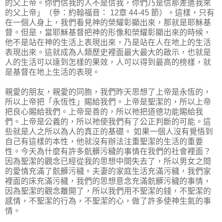
的父上帝。你們信我的人不是信我，你們乃是信那差遣我來
的父上帝」（參：約翰福音： 12章 44-45 節）。這樣，只有
在一個人身上，我們看見神的榮耀彰顯出來，那就是耶穌基
督。但是，當耶穌基督把神的形像和榮耀彰顯出來的時候，
他不是站在神的生活上表現出來，乃是站在人在地上的生活
表現出來。這就成為人類歷史裡面最大最大的啟示，也就是
人的生活可以達到怎樣的果效，人可以得到最高的榜樣，就
是基督在地上生活的表現。
親愛的朋友，親愛的同胞，我們昨天思想了上帝是永恆的，
所以上帝把「永恆性」賜給我們。上帝是聖潔的，所以上帝
把良心賜給我們。上帝是善的，所以祂把道德功能賜給我
們。上帝是公義的，所以祂使我們有了公正判斷的可能。這
些就是人之所以為人的真正的基礎。 如果一個人沒有覺悟到
自己有這樣的本性，他就沒有辦法注重聖潔的生活的重要
性。今天為什麼有許多骯髒污穢的事情在我們的社會裡面？
因為聖潔的觀念已經從我的思想中間失去了，所以男女之間
的愛情充滿了骯髒污穢。夫妻的家庭生活充滿污穢，我們家
裡面的床充滿污穢，我們的思想意念充滿骯髒污穢的事情，
因為聖潔的觀念離開了，所以我們用不聖潔的錢，不聖潔的
感情，不聖潔的行為，不聖潔的心，做了許多使神生氣的事
情。