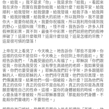
你，給我。」我不是求「你」，我是求你「給我」。看起來
我在求你，而實在我要你給我，給我什麼？給我平安，給我
順利，給我發財，給我健康，給我發達，給我子孫，給我興
隆，給我好機運，給我偉大的前途，所以我拜你，我不是要
你大，是要你給我大。我要你祝福我，所以我利用你達到我
的野心，這個叫做「宗教」。怪不得，我告訴你，許多人拜
假神買彩票，買不到，最後不中彩票，他們就把他們的假神
摔破了！這是什麼敬拜？這是什麼信徒？這是怎樣的宗教？
這是很可憐的墮落！
上帝在天上看見了，今天晚上，祂告訴你「那些不是神，你
這樣的信仰不是信仰。今天晚上，你回到上帝的面前。」聖
經告訴我們，「為義受逼迫的人有福了。」耶穌說「你們跟
從我，你就為我受苦，沒有學生高過他的老師，我如果受逼
害，你們也要受逼害。」耶穌為我們釘十字架，許多跟隨耶
穌的人，相信耶穌的人，他們持守真理，他們信仰真理，他
們傳講真理，結果他們一個一個被殺。為什麼？因為他們有
真正的信仰！真正的信仰不是自私的，真正的信仰是為真理
願意犧牲自己的性命。這樣，當你的身體被殺的時候，你的
心靈永遠不會被殺。所以耶穌基督說「那能殺你們身體，不
能殺你們靈魂的，不要怕他。」