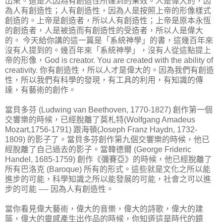
出來。這是人因為有創造性所達到的果效。人是偉大的，因
為人有創造性；人有創造性，因為人是按照上帝的形像樣式
創造的。上帝是創造者，所以人有創造性；上帝是原本永恆
的創造者，人是被造而有創造性的受造者，所以人是偉大
的。 今天給你講的這一篇是「系統神學」的書，這幾百年來
沒有人提到的。幾百年來「系統神學」，沒有人從這點提上
帝的形像，God is creator. You are created with the ability of
creativity. 你有創造性，所以人才是偉大的。因為我們有創造
性，所以我們有科學的發現，有工具的利用，有知識的傳
達，有藝術的創作。
當貝多芬 (Ludwing van Beethoven, 1770-1827) 創作第一個
交響樂的時候，已經脫離了莫札特(Wolfgang Amadeus
Mozart,1756-1791) 跟海頓(Joseph Franz Haydn, 1732-
1809) 的影子了。當貝多芬創作第九個交響樂的時候，他已
經脫離了自己過去的影子。當韓德爾 (George Frideric
Handel, 1685-1759) 創作《彌賽亞》的時候，他已經脫離了
所有巴洛克 (Baroque) 所有的形式。這些就是文化之所以能
進步的可能，科學知識之所以能發展的可能，社會之可以進
步的可能 ---- 因為人有創造性。
當你看見偉大藝術，偉大的音樂，偉大的詩歌，偉大的建
築，偉大的靈感產生出作品的時候，你知道這是時代的鏡