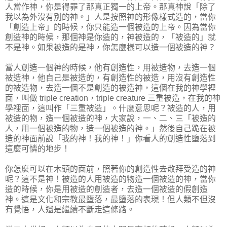
人當作神，你是得罪了那真正獨一的上帝。那真神說「除了
我以為外沒有別的神。」人是按照神的形像樣式造的，當你
「創造上帝」的時候，你只能造一個被造的上帝。因為當你
創造神的時候，那個神是你造的，神被造的，「被造的」就
不是神。如果被造的是神，你怎麼樣可以造一個被造的神？
當人創造一個神的時候，他有創造性，用被造物，去造一個
被造神，他自己是被造的，有創造性的被造，用沒有創造性
的被造物，去造一個不是創造的被造神，這個在我的神學裡
面，叫做 triple creation，triple creature 三重被造，在我的神
學裡面，這叫作「三重被造」。什麼意思呢？被造的人，用
被造的物，造一個被造的神，大家說，一、二、三「被造的
人，用一個被造的物，造一個被造的神。」然後自己跪在被
造的神面前說「我的神！我的神！」你看人的創造性墮落到
這麼可憐的地步！
你怎麼可以在木頭的面前，照著你的創造性去敬拜受造的神
呢？這不是神！被造的人用被造的物造一個被造的神，當你
造的時候，你是用被造的創造者，去造一個被造的假創造
神。這是文化和宗教最墮落，最墮落的表現！但人類不但沒
有覺悟，人還是繼續不斷走這條路。