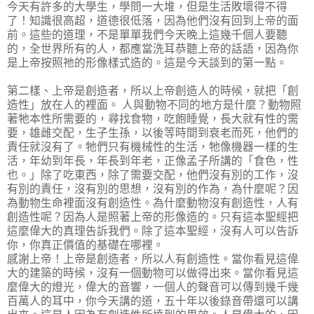
今天有許多的大學生，學問一大堆，但是生活敗壞得不得
了！知識很高超，道德很低落，因為他們沒有回到上帝的面
前。這些的道理，不是單單我們今天晚上這幾千個人要聽
的，全世界所有的人，都應當洗耳恭聽上帝的話語，因為你
是上帝按照祂的形像樣式造的。這是今天談到的第一點。
第二樣、上帝是創造者，所以上帝創造人的時候，就把「創
造性」放在人的裡面。 人與動物不同的地方是什麼？動物照
著牠本性所需要的，尋找食物，吃飽睡覺，長大就有性的需
要，雄雌交配，生子生孫，以後等時間到衰老而死，他們的
責任就沒有了。牠們只有機械性的生活，牠像機器一樣的生
活，年幼到年長，年長到年老，正像孟子所講的「食色，性
也。」除了吃東西，除了需要交配，他們沒有別的工作，沒
有別的責任，沒有別的思想，沒有別的作為，為什麼呢？因
為動物生命裡面沒有創造性。為什麼動物沒有創造性，人有
創造性呢？因為人是照著上帝的形像造的。只有這本聖經把
這麼偉大的真理告訴我們。除了這本聖經，沒有人可以告訴
你，你真正價值的基礎在哪裡。
感謝上帝！上帝是創造者，所以人有創造性。當你看見這偉
大的建築的時候，沒有一個動物可以做得出來。當你看見這
麼偉大的燈光，偉大的音響，一個人的聲音可以傳到幾千幾
百萬人的耳中，你今天講的道，五十年以後錄音帶還可以講