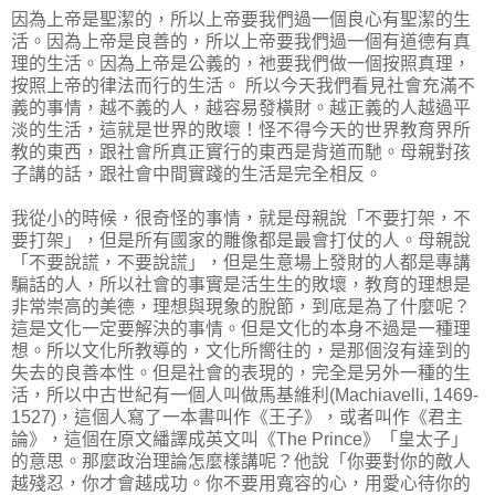
因為上帝是聖潔的，所以上帝要我們過一個良心有聖潔的生
活。因為上帝是良善的，所以上帝要我們過一個有道德有真
理的生活。因為上帝是公義的，祂要我們做一個按照真理，
按照上帝的律法而行的生活。 所以今天我們看見社會充滿不
義的事情，越不義的人，越容易發橫財。越正義的人越過平
淡的生活，這就是世界的敗壞！怪不得今天的世界教育界所
教的東西，跟社會所真正實行的東西是背道而馳。母親對孩
子講的話，跟社會中間實踐的生活是完全相反。
我從小的時候，很奇怪的事情，就是母親說「不要打架，不
要打架」，但是所有國家的雕像都是最會打仗的人。母親說
「不要說謊，不要說謊」，但是生意場上發財的人都是專講
騙話的人，所以社會的事實是活生生的敗壞，教育的理想是
非常崇高的美德，理想與現象的脫節，到底是為了什麼呢？
這是文化一定要解決的事情。但是文化的本身不過是一種理
想。所以文化所教導的，文化所嚮往的，是那個沒有達到的
失去的良善本性。但是社會的表現的，完全是另外一種的生
活，所以中古世紀有一個人叫做馬基維利(Machiavelli, 1469-
1527)，這個人寫了一本書叫作《王子》，或者叫作《君主
論》，這個在原文繙譯成英文叫《The Prince》「皇太子」
的意思。那麼政治理論怎麼樣講呢？他說「你要對你的敵人
越殘忍，你才會越成功。你不要用寬容的心，用愛心待你的