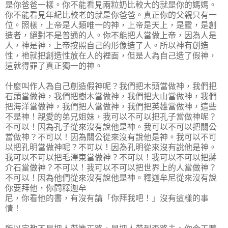
是你爸爸一樣。你不能看見兩粒奶比較大的就是你的媽媽。
你不能看見年紀比較老的就是你爸爸。真正你的父親只有一
位。照樣，上帝是人類唯一的神，上帝是天上，是靈，是創
造者，絕對不是普通的人。你不能把人當做上帝，因為人是
人，神是神，上帝按照自己的形像造了人。所以神有創造
性，祂就把創造性放在人的裡面，但是人為自己造了假神，
這就得罪了真正獨一的神。
什麼叫作人為自己創造假神呢？我們把木頭當做神，我們把
石頭當做神，我們把樹木當做神，我們把大山當做神，我們
把海洋當做神，我們把人當做神，我們把英雄當做神，這些
不是神！親愛的弟兄姐妹，我可以不可以把孔子當做神呢？
不可以！因為孔子從來沒有說他是神。我可以不可以把關公
當做神？不可以！因為關公從來沒有說他是神。我可以不可
以把孔明當做神呢？不可以！因為孔明從來沒有說他是神。
我可以不可以把毛澤東當做神？不可以！我可以不可以把蔣
介石當做神？不可以！我可以不可以把世界上的人當做神？
不可以！因為他們從來沒有說他是神。釋迦牟尼從來沒有說
你要拜他，你問釋迦牟
尼，你看他的書，有沒有講「你拜我吧！」沒有這樣的事
情！