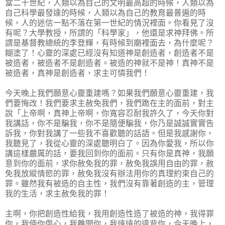
當二十世紀，人類以為自己的文明最高超的時候，人類以為
自己科學最發達的時候，人類以為自己的教育最普遍的時
候，人的迷信一點不落在第一世紀的情況裡面。你看見了沒
有呢？大學教授，所謂的「科學家」，他還是求神拜佛。所
謂是基督教總統的李登輝，有時候到廟裡面去，為什麼呢？
糊塗了！心靈的深處已經沒有知道神是創造者，創造者不是
被造者，被造者不是創造者。被造的神就不是神！真神不是
被造者，真神是創造者，求主可憐我們！
今天晚上我們願意心靈重建嗎？如果我們願意心靈重建，我
們要悔改！我們要求主赦免我們，我們跪在主的面前，對主
說「上帝啊，真神上帝啊，你寬容忍耐我許久了，今天你對
我講話，你不是騙我，你不是隨便騙我，你乃是誠誠實實告
訴我，你對我講了一些我不喜歡聽的話語。但是我感謝你，
我聽見了，我從心靈的深處聽明白了。因為你愛我，所以你
講這樣嚴厲的話，要我回到你的面前。只有你是真神，我願
意到你的面前，求你赦免我的罪，赦免我誤用自由的罪，赦
免我放縱情慾的罪，赦免我沒有辦法用你的真理約束自己的
罪。雖然我有被造的自主性，我們沒有靠著創造的主，管理
我的生活，求主赦免我的罪！
主啊，你把創造性給我，我用創造性造了被造的神，我得罪
你，我使你傷心，我離開你，我遠遠的違背你，今天晚上，