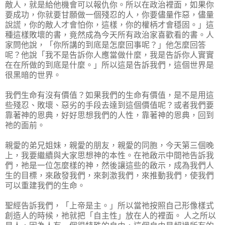
敵人，就是給他機會可以報仇你。所以在政治裡面，如果你
要成功，你就要甘願做一個殘忍的人，你要儘量作惡，儘量
說謊，你的敵人才會怕你，這樣，你的權柄才會穩固。」這
種這樣敗壞的書，竟然成為今天所有政治家喜歡看的書。人
家問他說，「你所講的到底是怎麼回事呢？」他怎麼回答
呢？他說「我不是告訴你人應當做什麼，我是告訴你人實實
在在所做的到底是什麼。」所以這是告訴我們，這個世界是
很黑暗的世界。
我們生命有沒有價值？如果我們的生命有價值，是不是用這
些殘忍、敗壞、惡劣的手段去達到這個價值呢？或者我們要
靠著神的恩典，好好思想我們的人性，靠著神的恩典，回到
祂的面前。
親愛的弟兄姐妹，親愛的朋友，親愛的同胞，今天第三個晚
上，我要繼續與大家思想神的本性。在祂啟示中間祂告訴我
們，祂是一位怎麼樣的神，然後讓這些的啟示，成為我們人
生的目標，來啟發我們，來刺激我們，來推動我們，使我們
可以重建我們的生命。
聖經告訴我們，「上帝是主。」所以當祂按照自己形像樣式
創造人的時候，祂就把「自主性」放在人的裡面。 人之所以