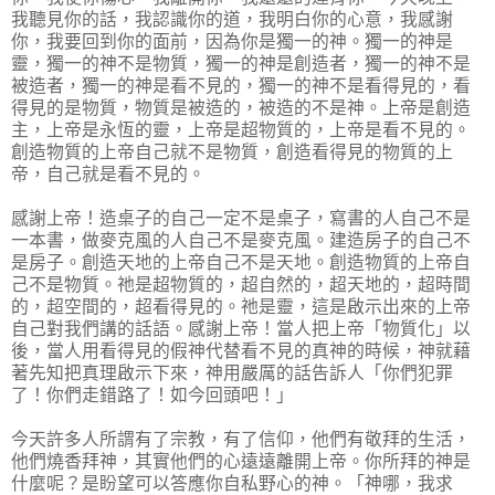
我聽見你的話，我認識你的道，我明白你的心意，我感謝
你，我要回到你的面前，因為你是獨一的神。獨一的神是
靈，獨一的神不是物質，獨一的神是創造者，獨一的神不是
被造者，獨一的神是看不見的，獨一的神不是看得見的，看
得見的是物質，物質是被造的，被造的不是神。上帝是創造
主，上帝是永恆的靈，上帝是超物質的，上帝是看不見的。
創造物質的上帝自己就不是物質，創造看得見的物質的上
帝，自己就是看不見的。
感謝上帝！造桌子的自己一定不是桌子，寫書的人自己不是
一本書，做麥克風的人自己不是麥克風。建造房子的自己不
是房子。創造天地的上帝自己不是天地。創造物質的上帝自
己不是物質。祂是超物質的，超自然的，超天地的，超時間
的，超空間的，超看得見的。祂是靈，這是啟示出來的上帝
自己對我們講的話語。感謝上帝！當人把上帝「物質化」以
後，當人用看得見的假神代替看不見的真神的時候，神就藉
著先知把真理啟示下來，神用嚴厲的話告訴人「你們犯罪
了！你們走錯路了！如今回頭吧！」
今天許多人所謂有了宗教，有了信仰，他們有敬拜的生活，
他們燒香拜神，其實他們的心遠遠離開上帝。你所拜的神是
什麼呢？是盼望可以答應你自私野心的神。「神哪，我求