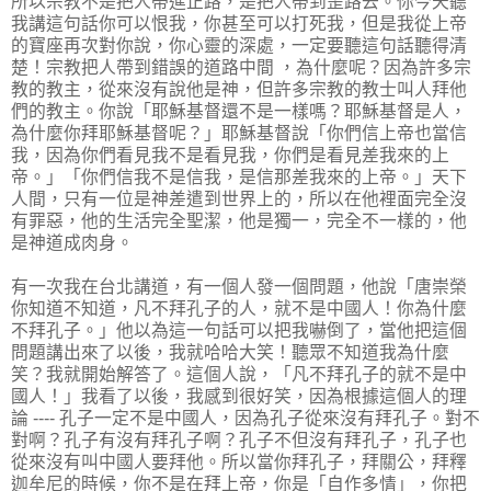
所以宗教不是把人帶進正路，是把人帶到歪路去。你今天聽
我講這句話你可以恨我，你甚至可以打死我，但是我從上帝
的寶座再次對你說，你心靈的深處，一定要聽這句話聽得清
楚！宗教把人帶到錯誤的道路中間 ，為什麼呢？因為許多宗
教的教主，從來沒有說他是神，但許多宗教的教士叫人拜他
們的教主。你說「耶穌基督還不是一樣嗎？耶穌基督是人，
為什麼你拜耶穌基督呢？」耶穌基督說「你們信上帝也當信
我，因為你們看見我不是看見我，你們是看見差我來的上
帝。」「你們信我不是信我，是信那差我來的上帝。」天下
人間，只有一位是神差遣到世界上的，所以在他裡面完全沒
有罪惡，他的生活完全聖潔，他是獨一，完全不一樣的，他
是神道成肉身。
有一次我在台北講道，有一個人發一個問題，他說「唐崇榮
你知道不知道，凡不拜孔子的人，就不是中國人！你為什麼
不拜孔子。」他以為這一句話可以把我嚇倒了，當他把這個
問題講出來了以後，我就哈哈大笑！聽眾不知道我為什麼
笑？我就開始解答了。這個人說，「凡不拜孔子的就不是中
國人！」我看了以後，我感到很好笑，因為根據這個人的理
論 ---- 孔子一定不是中國人，因為孔子從來沒有拜孔子。對不
對啊？孔子有沒有拜孔子啊？孔子不但沒有拜孔子，孔子也
從來沒有叫中國人要拜他。所以當你拜孔子，拜關公，拜釋
迦牟尼的時候，你不是在拜上帝，你是「自作多情」，你把