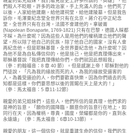
親愛的弟兄姐妹，我們看見歷史上許多所謂的「英雄」，他
們殺人不眨眼，許多的政治家，手上充滿人的血，他們死了
以後，人家給他建廟，給他建祠堂，給他建陵墓。但是我告
訴你，毛澤東紀念堂全世界只有在北京。蔣介石中正紀念
堂，全世界只有在台灣，法國不會建他的。拿破崙
(Napolean Bonaparte, 1769-1821) 只有在巴黎，德國人睬都
不睬。為什麼呢？因為這些人是用他們的權柄建立他們的聲
望，所以除了他自己的民族，除了他自己的國家，沒有人會
再紀念他。但是耶穌基督，全世界要紀念他。為什麼呢？因
為他不是為自私傳信仰的，他是捨己，他是把真理傳出來。
耶穌基督說「我把真理傳給你們，你們就因此想殺我」
（參：約翰福音：8 章 40 節）。但是感謝上帝！耶穌對他的
門徒說，「凡為我的緣故而死的人，為我的緣故受逼害的
人，為義受逼迫的人，你們要歡喜快樂，因為你們過去的先
知都是這樣。你們要思想以後的賞賜在天上是大的！」
（參：馬太福音：5 章11-12節）
親愛的弟兄姐妹們，這些人，他們所信的是真理，他們求的
是神的旨意，「願你的國降臨，願意你的旨意行在地上，如
同行在天，因為權柄，尊貴，國度，榮耀都是你的，直到永
永遠遠」（參：馬太福音：6章10-13節）。
親愛的朋友，這一個信仰，就是重建生命的信仰。我們的生