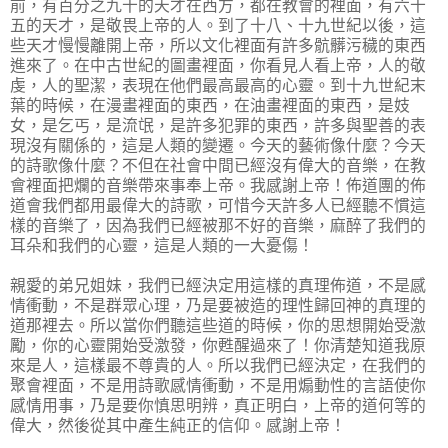
前，有百分之九十的天才在西方，都在教會的裡面，有六十
五的天才，是敬畏上帝的人。到了十八、十九世紀以後，這
些天才慢慢離開上帝，所以文化裡面有許多骯髒污穢的東西
進來了。在中古世紀的圖畫裡面，你看見人看上帝，人的敬
虔，人的聖潔，表現在他們最高最高的心靈。到十九世紀末
葉的時候，在漫畫裡面的東西，在油畫裡面的東西，是妓
女，是乞丐，是流氓，是許多犯罪的東西，許多與聖善的表
現沒有關係的，這是人類的變遷。今天的藝術像什麼？今天
的詩歌像什麼？不但在社會中間已經沒有偉大的音樂，在教
會裡面把爛的音樂帶來事奉上帝。我感謝上帝！佈道團的佈
道會我們都用最偉大的詩歌，可惜今天許多人已經聽不慣這
樣的音樂了，因為我們已經被那不好的音樂，麻醉了我們的
耳朵和我們的心靈，這是人類的一大憂傷！
親愛的弟兄姐妹，我們已經決定用這樣的真理佈道，不是感
情衝動，不是群眾心理，乃是要被造的理性歸回神的真理的
道那裡去。所以當你們聽這些道的時候，你的思想開始受激
勵，你的心靈開始受激發，你甦醒過來了！你清楚知道我原
來是人，這樣最不尊貴的人。所以我們已經決定，在我們的
聚會裡面，不是用詩歌感情衝動，不是用煽動性的言語使你
感情用事，乃是要你慎思明辨，真正明白，上帝的道何等的
偉大，然後從其中產生純正的信仰。感謝上帝！