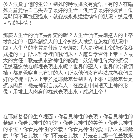
多人浪費了他的生命，到死的時候還沒有覺悟。有的人在臨
死之前覺悟自己失去了最好的生命，浪費了最好的機會，但
是時間不再挽回過來，就變成永永遠遠懊悔的狀況，這是很
可惜的事情！
那麼人生命的價值是誰定的呢？人生命價值是創造人的上帝
才能定的。因為創造人的上帝知道人被造在怎樣的狀況中
間，人生命的本質是什麼？聖經說「人是按照上帝的形像樣
式造的。」所以哲學裡面我們說，人應當學習像上帝。人最
大的責任，就是追求對神性的認識，效法神性偉大的道德，
但這種道德在哪裡表現出來呢？世界的聖人，世界的宗教領
袖，都是覺察自己有罪的人，所以他們沒有辦法成為我們最
好的榜樣。所以上帝差遣耶穌基督到世界上來，耶穌基督是
道成肉身，祂是神親自成為人，在歷史中間把天上神的形
像，用地上人肉身的樣式表現出來，感謝上帝！
在耶穌基督的生命裡面，你看見神性的表現，你看見神性的
榮耀，你看見神性的聖潔，你看見神性的美善，你看見神性
的永恆，你看見神性的公義，你看見神性的愛。所以主耶穌
說「你們看見我，你們不是看見我，乃是看見那一位差我來