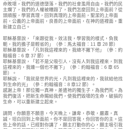
命敗壞，我們的道德墮落，我們的社會濫用自由，我們的民
主爛了，我們的人權被糟蹋了，我們怎麼回到上帝面前？從
頭順服，學習真理，回到真理的上帝面前，聖潔的上帝面
前，公義的上帝面前，良善的上帝面前，在神的道裡面，重
新建立自己。
耶穌基督說，「來跟從我，效法我，學習我的樣式，負我
軛，我的擔子是輕省的」（參：馬太福音：11 章 28 節）
耶穌基督說，「凡到我這裡來的，我總不撇下他」（參：約
翰福音：6 章 37 節）。
耶穌基督說，「若不是父吸引人，沒有人到我這裡來，到我
這裡來的，我連一個也不撇下」（參：約翰福音：6 章 65
節）。
耶穌說，「我就是世界的光，凡到我這裡來的，我就給他找
到生命的光」（參：約翰福音：8 章12 節）。
感謝上帝！那位獨一真神，差遣祂的獨生子，為我們死，為
我們復活，把新生命賜給我們，使我們毀壞的生命，破損的
生命，可以重新建立起來。
請問，你願意不願意，今天晚上，謙卑，恭敬，嚴肅，真
誠，坦白回到上帝面前。你不是回答我，你回答你的主。這
些上帝的話，已經對你講了，願主打動你的心，願主吸引我