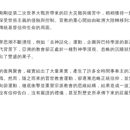
剛剛從第二次世界大戰所帶來的巨大災難與痛苦中，稍稍獲得一
深受世俗主義的侵蝕與控制。宣教的重心開始由歐洲大陸轉移到
傳統基督信仰生命的局面。
學思潮不斷湧現，例如「去神話化」運動，企圖與巴特學派的新
代背景下，亞洲的教會卻正處於一種對神學漠視、忽略的沉睡狀
出了豐盛的果子。
的復興聚會，確實結出了大量果實，產生了許多全時間事奉主的
識。然而，隨之而來的普世教會運動，卻逐漸忽略正統信仰，並
旬節運動，徹底衝擊並重塑宗派教會的思維結構，結果造成一波
沒有信仰告白，沒有嚴謹的禮儀，甚至對歷史所承傳下來的莊嚴