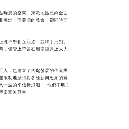
點喘息的空間。東歐地區已經全面
北美洲；而美國的教會，卻同時面
正統神學相互競逐，並聯手批判、
態，儘管上帝曾在屬靈復興上大大
工人，也建立了四處發展的佈道團
無限制地擴張對各種新興思潮的寬
又一波的平信徒浪潮──他們不明白
聖樂毫無尊重。