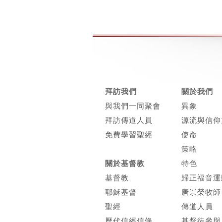
拜訪我們
關於我們
與我們一同聚會
異象
拜訪傳道人員
源流與信仰
免費學習聖經
使命
策略
關於基督教
特色
基督教
歸正福音運
耶穌基督
唐崇榮牧師
聖經
傳道人員
歷代信經信條
基督徒參與