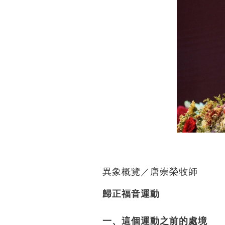
異象概覽／唐崇榮牧師
歸正福音運動
一、這個運動之前的處境