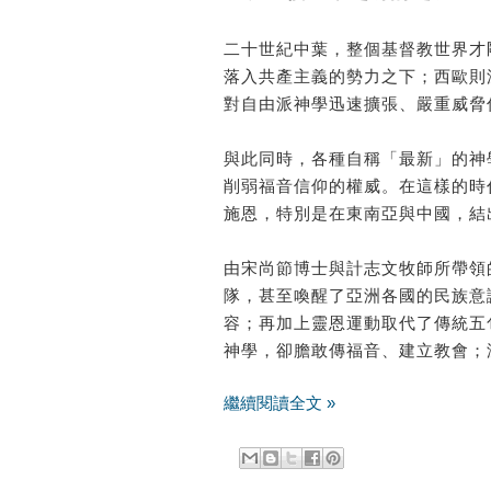
二十世紀中葉，整個基督教世界才
落入共產主義的勢力之下；西歐則
對自由派神學迅速擴張、嚴重威脅
與此同時，各種自稱「最新」的神
削弱福音信仰的權威。在這樣的時
施恩，特別是在東南亞與中國，結
由宋尚節博士與計志文牧師所帶領
隊，甚至喚醒了亞洲各國的民族意
容；再加上靈恩運動取代了傳統五
神學，卻膽敢傳福音、建立教會；
繼續閱讀全文 »