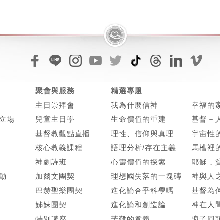
聚會與服務
精選專題
主日崇拜會
我為什麼信神
幸福的
立場
兒童主日學
生命價值的重建
基督－
基督教觀點直播
理性、信仰與真理
宇宙性
核心教義課程
語理分析/存在主義
馬槽裡
神劇詩班
心靈價值的探索
耶穌，
動
加爾文團契
理想國失落的一塊磚
神與人
巴赫聖樂團契
進化論合乎科學嗎
基督為
姊妹團契
進化論和創造論
神在人
特別講座
苦難的意義
浪子回