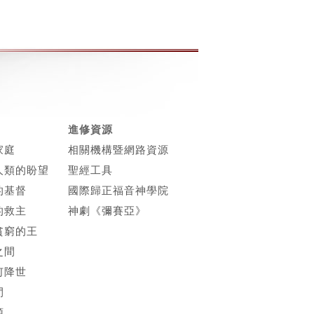
進修資源
家庭
相關機構暨網路資源
人類的盼望
聖經工具
的基督
國際歸正福音神學院
的救主
神劇《彌賽亞》
貧窮的王
之間
何降世
間
頭