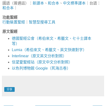
國語（普通話）：
新譯本
、
和合本
、
中文標準譯本
｜台語：
和合本
｜
功能聖經
行動裝置聖經
｜
智慧型搜尋工具
原文聖經
德國聖經公會（希伯來文、希臘文、七十士譯本
等）
Lumia（希伯來文、希臘文、英文快速對字）
Interlinear（原文英文分析對照）
信望愛聖經站（原文中文分析對照）
以色列博物館 Google（死海古卷）
分享