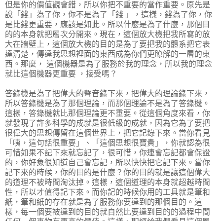
但是你的價值觀會錯，所以你把不重要的當作重要。原先是
說「錢」為了你，你不是為了「錢 」，這樣，錢為了你，你
是比錢更重要，應該是如此。所以什麼是為了什麼，那個目
的的本身就把層次分開來。現在，這個放大機把我所寫的放
大在牆壁上，這個放大機的目的是為了要把我的體系把它表
達清楚，傳達我思想裡面的東西成為你們更瞭解的一層的東
西。那麼， 這個機器是為了服務於我的理念，所以我的理念
就比這個機器更重要 ，接受嗎？
答錄機是為了把偉大的聲音錄下來，把偉大的理論錄下來，
所以答錄機是為了那個理論，而那個理論不是為了答錄機。
這樣，答錄機就比那個理論更不重要。從這個角度來看，你
就發現了許多科學的成就是很低級的成就，因為它為了要把
很偉大的思想傳留在這個世界上，把它記錄下來。當你看見
「咦，這句話很重要」、「這個思想很寶貴」，你就認為很
可惜如果不記下來就忘記了，很可惜，你連會忘記都會保證
的，你好象很知道自己會忘記，所以快快把它記下來。當你
記下來的時候，你的目的是什麼？你的目的就是讓這個偉大
的道理不被時間淘汰掉。這樣，這個道理的本身就超越時間
性，所以才值得記下來。而你記的時候你用的工具就是筆和
紙，筆和紙的存在就是為了服務你要達到的那個目的。這
樣，每一個要被達到的目的就自然比要達到目的的過程中間