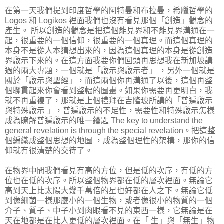
在第一天我們提到印度哲學的阿特曼和布拉曼，希臘哲學的
Logos 和 Logikos 裡面我們也沒有看見那個「創造」觀念的
產生。 所以創造的觀念是把這個能見界和不能見界溝通在一
起，很重要的一個信仰，很重要的一個真理。而這個真理的
本身不是從人本猜想出來的，因為這個真理的本身是從創造
界啟示下來的。在這方面我要你們回頭再思想我在新加坡講
過的兩大專題，一個就是「啟示與啟示者」 ，另外一個就是
關於「啟示與聖經」，而這兩個你再溝通了以後，這個再整
個聯貫起來你會看到整幅的圖畫。如果你需要再更明白，我
就不再重複了，那就是上個禮拜在吉隆玻所講的「普遍啟示
與特殊啟示 」，普遍啟示的不足性，需要性和特殊啟示怎樣
成為瞭解普遍啟示的唯一鑰匙 The key to understand the
general revelation is through the special revelation。把這整
個編織成整個思想的地圖 ，成為整個理性的架構，那你的信
仰就有很清楚的交待了。
在物界中間我們看見有高的方位，但是低的次序，有低的方
位也在低的次序。所以整個物界都在低的層次裡面。無論它
高到天上比太陽大幾千萬倍的星也好都在人之下。無論它低
到像細菌一樣那麼小的一個生物，或者像很小的物質的一個
介子、質子、中子小到肉眼看不見的東西一樣，它無論是在
天在地都是在比人更低的層次裡面。在「 生」與「無生」物