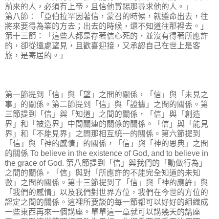
前來的人，必須有上帝，且信他賞賜那尋求他的人。」
第八節：「亞伯拉罕因著信，蒙召的時候，就遵命出去，往
將來要得為業的方去；出去的時候，還不知道往那裡去。」
第十三節：「這些人都是存著信心死的，並沒有得著所應許
的，卻從遠處望見，且歡喜迎接，又承認自己在世上是客
旅，是寄居的。」
第一節提到「信」與「望」之間的關係，「信」與「未見之
事」的關係。第二節提到「信」與「證據」之間的關係。第
三節提到「信」與「知道」之間的關係，「信」與「創造
界」和「被造界」中間關連的關係的關係。「信」與「能見
界」和「不能見界」之間那相互統一的關係。第六節提到
「信」與「神的感情」的關係，「信」與「神的恩典」之間
的關係 To believe in the existence of God, and to believe in
the grace of God. 第八節提到「信」與我們的「動做行為」
之間的關係，「信」與對「所應許的不能完全知道的未知
數」之間的關係。第十三節提到了「信」與「神的應許」與
「我們的感情」以及我們對世界方位，我們在今世的方位的
認定之間的關係。這裡所要談的每一節都可以好好的組織成
一些東西再來一個講座。單單這一章就可以講幾天的講座