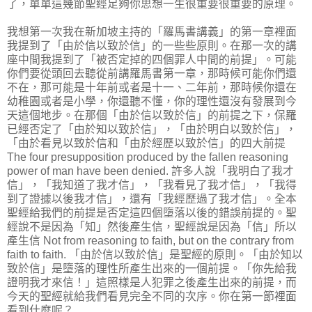
了，單單這幾節聖經足夠你思想一生很重要很重要的原理。
我想第一次我在新加坡主持的「羅馬書講義」的第一章裡面
我提到了「由於信以致於信」的一些些原則。在那一次的講
座中間我提到了「被否定掉的四個罪人中間的前提」。可能
你們要從頭回去聽從前講羅馬書第一章，那時候可能你們還
不在，那可能是十年前或者是十一、二年前，那時候你還在
幼稚園或者是小學，你還聽不懂，你的理性還沒有發展到今
天這個地步。在那個「由於信以致於信」的前提之下，保羅
已經否定了「由於知以致於信」，「由於明白以致於信」，
「由於看見以致於信和「由於經歷以致於信」的四大前提
The four presupposition produced by the fallen reasoning
power of man have been denied. 許多人說「我明白了我才
信」，「我知道了我才信」，「我看見了我才信」，「我得
到了證據以後我才信」，還有「我經歷過了我才信」。全本
聖經給我們的前提是否定這四個墮落以後的錯誤前提的。聖
經說不是因為「知」然後產生信，聖經說是因為「信」所以
產生信 Not from reasoning to faith, but on the contrary from
faith to faith. 「由於信以致於信」是聖經的原則。「由於知以
致於信」是墮落的理性所產生出來的一個前提。「你先給我
證明我才來信！」這照樣是人犯罪之後產生出來的前提，而
今天的聖經就給我們看見完全不同的次序。你在第一節裡面
看到什麼呢？