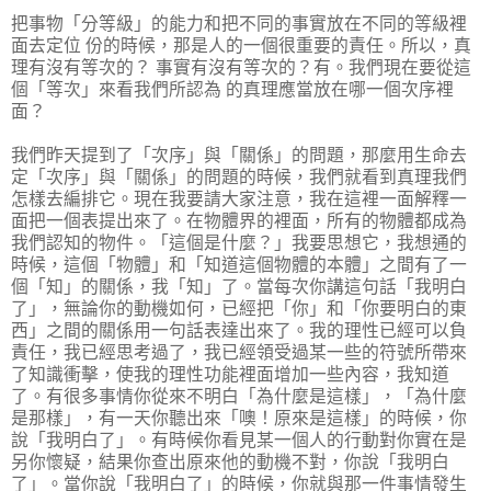
把事物「分等級」的能力和把不同的事實放在不同的等級裡
面去定位 份的時候，那是人的一個很重要的責任。所以，真
理有沒有等次的？ 事實有沒有等次的？有。我們現在要從這
個「等次」來看我們所認為 的真理應當放在哪一個次序裡
面？
我們昨天提到了「次序」與「關係」的問題，那麼用生命去
定「次序」與「關係」的問題的時候，我們就看到真理我們
怎樣去編排它。現在我要請大家注意，我在這裡一面解釋一
面把一個表提出來了。在物體界的裡面，所有的物體都成為
我們認知的物件。「這個是什麼？」我要思想它，我想通的
時候，這個「物體」和「知道這個物體的本體」之間有了一
個「知」的關係，我「知」了。當每次你講這句話「我明白
了」，無論你的動機如何，已經把「你」和「你要明白的東
西」之間的關係用一句話表達出來了。我的理性已經可以負
責任，我已經思考過了，我已經領受過某一些的符號所帶來
了知識衝擊，使我的理性功能裡面增加一些內容，我知道
了。有很多事情你從來不明白「為什麼是這樣」，「為什麼
是那樣」，有一天你聽出來「噢！原來是這樣」的時候，你
說「我明白了」。有時候你看見某一個人的行動對你實在是
另你懷疑，結果你查出原來他的動機不對，你說「我明白
了」。當你說「我明白了」的時候，你就與那一件事情發生