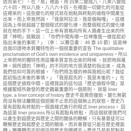
述而第七）。在「易」裡面，用 四乘二變成八，八乘八變成
六十四，所以八掛，八八六十四。在裡面一切變化的可能從
這裡來的。這些變化的程式就在始點與終點的過程中間產生
出來。而上帝竟然說，「我是阿拉法，我是俄梅嘎」，這樣
因為上帝就超越了整個程式的變化律，而整個程式的變化律
就在祂的手下。這一位上帝有資格向所有人類產生出來的所
謂「神明」挑戰說 ：「你們中間有哪一位神像我一樣從起初
指出末後的事呢？」（參： 以賽亞書： 46 章 10 節）這是神
自我印證祂本質獨特性的一個很重要的宣告 The qualitative
proclamation of God's own existence and uniqueness。所以
上帝把祂的獨特性用這種本質宣告出來的時候 ，就把祂與萬
神，與所謂的「神明」的不同的地方很清楚的指出來， 成為
我們信仰可靠的根據。「你們用怎樣的神與我相比呢？我從
起初指出末後的事情。」「我是起先的，我是末後的。」在
這個歷史過程中間，這裡我談的這句話「歷史過程中間」是
根據聖經所啟發的歷史觀最重要的一個原則， 就是 liner
type, a liner concept of history 歷史不是周而復始，變化無窮
而沒有辦法離開這個迴圈不止息的這個無止的狀態。歷史乃
是有起點有終點的一個直線式進行的程式 liner process。 因
為這是 liner process 所以有起點有終點， 而這個就使我們可
以產生對超歷史與歷史之間的關係的瞭解，只有基督徒可以
瞭解歷史與超歷史之間的關係。而非基督徒只能在歷史裡面
轉，團團轉而不知道這個歷史到哪裡去。歷史乃是有起點有