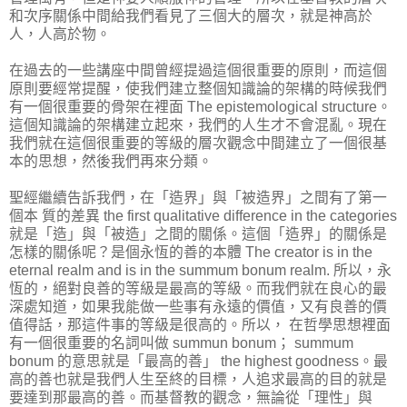
和次序關係中間給我們看見了三個大的層次，就是神高於
人，人高於物。
在過去的一些講座中間曾經提過這個很重要的原則，而這個
原則要經常提醒，使我們建立整個知識論的架構的時候我們
有一個很重要的骨架在裡面 The epistemological structure。
這個知識論的架構建立起來，我們的人生才不會混亂。現在
我們就在這個很重要的等級的層次觀念中間建立了一個很基
本的思想，然後我們再來分類。
聖經繼續告訴我們，在「造界」與「被造界」之間有了第一
個本 質的差異 the first qualitative difference in the categories
就是「造」與「被造」之間的關係。這個「造界」的關係是
怎樣的關係呢？是個永恆的善的本體 The creator is in the
eternal realm and is in the summum bonum realm. 所以，永
恆的，絕對良善的等級是最高的等級。而我們就在良心的最
深處知道，如果我能做一些事有永遠的價值，又有良善的價
值得話，那這件事的等級是很高的。所以， 在哲學思想裡面
有一個很重要的名詞叫做 summun bonum； summum
bonum 的意思就是「最高的善」 the highest goodness。最
高的善也就是我們人生至終的目標，人追求最高的目的就是
要達到那最高的善。而基督教的觀念，無論從「理性」與