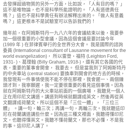
去發揮超過物質的另外一方面，比如說，「人有目的嗎？ 」
這不是唯物論，也不是科學所能證明的。「人有道德責任
嗎？」這也不是科學責任有辦法解釋出來的。「做人有意義
嗎？」這更根本不是試驗室可以告訴我們的！
幾年前，在阿姆斯特丹一九八六年的會議結束以後，我要參
加一個很重要的小型會議，因為這個會議是要討論今年
(1989 年 ) 在菲律賓舉行的全世界分大會。 我是國際的諮詢
委員 (International consultant of Lausanne movement for the
world evangelization)， 所以雷登‧福特 (Leighton Ford,
1931- )、葛理翰 (Billy Graham, 1918-)，還有其它各國的代
表，重要的董事會開會， 我要去。 但是當我到了阿姆斯特丹
的中央車站 (central station) 要換車到開會的地方去的時候，
我發現有一件事情使我不能不停在那裡，我會遲一、兩個鐘
頭才到，我寧願遲，我一定要很重要的看見這個事情。因為
就在阿姆斯特丹的大火車站前面的一個廣場 ，我聽見一個人
正在用印尼文講道。講道到時候就翻譯成英文，然後再從英
文翻譯成荷蘭文，所以這個不是「三位一體」，「三位三
體」 。講一句，輪三次；再講一句，再輪三次。我就聽這印
尼在荷蘭講道講些什麼。因為這三種文裡面，我聽得懂印尼
文，也聽得懂英文。我聽不懂荷蘭文，那也不必懂，不是我
的事。這印尼人講了。