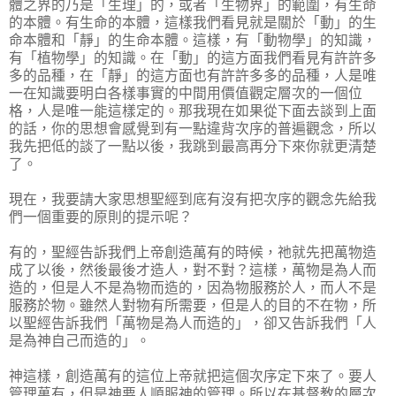
體之界的乃是「生理」的，或者「生物界」的範圍，有生命
的本體。有生命的本體，這樣我們看見就是關於「動」的生
命本體和「靜」的生命本體。這樣，有「動物學」的知識，
有「植物學」的知識。在「動」的這方面我們看見有許許多
多的品種，在「靜」的這方面也有許許多多的品種，人是唯
一在知識要明白各樣事實的中間用價值觀定層次的一個位
格，人是唯一能這樣定的。那我現在如果從下面去談到上面
的話，你的思想會感覺到有一點違背次序的普遍觀念，所以
我先把低的談了一點以後，我跳到最高再分下來你就更清楚
了。
現在，我要請大家思想聖經到底有沒有把次序的觀念先給我
們一個重要的原則的提示呢？
有的，聖經告訴我們上帝創造萬有的時候，祂就先把萬物造
成了以後，然後最後才造人，對不對？這樣，萬物是為人而
造的，但是人不是為物而造的，因為物服務於人，而人不是
服務於物。雖然人對物有所需要，但是人的目的不在物，所
以聖經告訴我們「萬物是為人而造的」，卻又告訴我們「人
是為神自己而造的」。
神這樣，創造萬有的這位上帝就把這個次序定下來了。要人
管理萬有，但是神要人順服神的管理。所以在基督教的層次