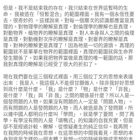
但是，我不是結束我的存在，我只結束在世界這暫時的生
命， 我被造在「恒暫混合」的範圍裡面，我有一個永恆性要
去，很奇妙的 。這樣說來，對每一個層次的認識都應當是真
理的。對物理學的瞭解是真理，對倫理學的瞭解也是真理，
對動物界，植物界的瞭解是真理 ，對人本身與人之間的倫理
是真理，對動機對次序的瞭解是真理，對靈界的瞭解是真
理，對神的瞭解更是真理了！因為祂是一切的源頭。 真理的
範圍就不是單單在物界的範圍裡面，真理的範圍就與生命界
發生關係了。如果我把物界當做是真理的唯一範圍的話，那
我對真理的瞭解是已經受了很大的折扣了。
現在我們要在這三個程式裡面，用三個拉丁文的思想來表達
出來 ：我是人，我這個人不能很甘願做人，除非我好好思想
到底什麼是什麼。「我」是什麼？「物」是什麼？「非我」
是什麼？「我」與「非 我」之間的關係是什麼？所以人是一
個發問題的人物。如果沒有問題的人一定是「問題人物」。
而有問題的人是發問題的人物，而人被造是為了發問題，所
以連中國人都明白什麼叫「學問」，就是學了要問 ，問了再
學。有學沒有問的人是「填鴨式」的知識的自我充實，但是
卻不是經過計較、瞭解、從懷疑產生的純正信仰。我再問，
在我問的時候我在思想，在這思想的中間我看見，思想的本
身到底是怎樣的一個本體？我想一切的時候我變成思想的本