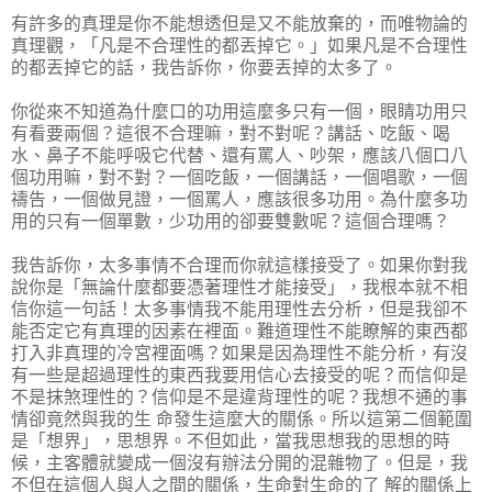
有許多的真理是你不能想透但是又不能放棄的，而唯物論的
真理觀，「凡是不合理性的都丟掉它。」如果凡是不合理性
的都丟掉它的話，我告訴你，你要丟掉的太多了。
你從來不知道為什麼口的功用這麼多只有一個，眼睛功用只
有看要兩個？這很不合理嘛，對不對呢？講話、吃飯、喝
水、鼻子不能呼吸它代替、還有罵人、吵架，應該八個口八
個功用嘛，對不對？一個吃飯，一個講話，一個唱歌，一個
禱告，一個做見證，一個罵人，應該很多功用。為什麼多功
用的只有一個單數，少功用的卻要雙數呢？這個合理嗎？
我告訴你，太多事情不合理而你就這樣接受了。如果你對我
說你是「無論什麼都要憑著理性才能接受」，我根本就不相
信你這一句話！太多事情我不能用理性去分析，但是我卻不
能否定它有真理的因素在裡面。難道理性不能瞭解的東西都
打入非真理的冷宮裡面嗎？如果是因為理性不能分析，有沒
有一些是超過理性的東西我要用信心去接受的呢？而信仰是
不是抹煞理性的？信仰是不是違背理性的呢？我想不通的事
情卻竟然與我的生 命發生這麼大的關係。所以這第二個範圍
是「想界」，思想界。不但如此，當我思想我的思想的時
候，主客體就變成一個沒有辦法分開的混雜物了。但是，我
不但在這個人與人之間的關係，生命對生命的了 解的關係上