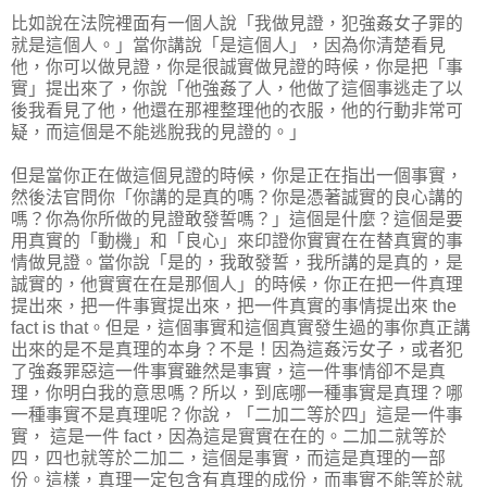
比如說在法院裡面有一個人說「我做見證，犯強姦女子罪的
就是這個人。」當你講說「是這個人」，因為你清楚看見
他，你可以做見證，你是很誠實做見證的時候，你是把「事
實」提出來了，你說「他強姦了人，他做了這個事逃走了以
後我看見了他，他還在那裡整理他的衣服，他的行動非常可
疑，而這個是不能逃脫我的見證的。」
但是當你正在做這個見證的時候，你是正在指出一個事實，
然後法官問你「你講的是真的嗎？你是憑著誠實的良心講的
嗎？你為你所做的見證敢發誓嗎？」這個是什麼？這個是要
用真實的「動機」和「良心」來印證你實實在在替真實的事
情做見證。當你說「是的，我敢發誓，我所講的是真的，是
誠實的，他實實在在是那個人」的時候，你正在把一件真理
提出來，把一件事實提出來，把一件真實的事情提出來 the
fact is that。但是，這個事實和這個真實發生過的事你真正講
出來的是不是真理的本身？不是！因為這姦污女子，或者犯
了強姦罪惡這一件事實雖然是事實，這一件事情卻不是真
理，你明白我的意思嗎？所以，到底哪一種事實是真理？哪
一種事實不是真理呢？你說，「二加二等於四」這是一件事
實， 這是一件 fact，因為這是實實在在的。二加二就等於
四，四也就等於二加二，這個是事實，而這是真理的一部
份。這樣，真理一定包含有真理的成份，而事實不能等於就