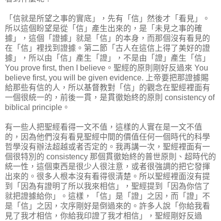
「信就是所望之事的實底」，先有「信」然後才「看見」。
所以這個盼望是從「信」產生出來的，是「未見之事的確
據」，這個「證據」就是「信」的本身，而那個沒有看見的
在「信」裡找到證據。第二節「古人在這信上得了美好的證
據」，所以由「信」產生「證」，不是由「證」產生「信」
You prove first, then I believe。聖經的原則剛好反過來 You
believe first, you will be given evidence. 上帝要把那證據賜
給那些有信的人，所以基督教對「信」的觀念在聖經裡面有
一個很統一的，前後一貫，是貫徹始終的原則 consistency of
biblical principle。
有一些人把聖經看得一文不值，這樣的人實在是一文不值
的，因為他們沒有看見聖經中間的價值任何一個時代的科學
哲學沒有辦法超越或者否定的。我再講一次，聖經裡面有一
個很特別的 consistency 那個貫徹始終的普世原則、超時代的
統一性，這個東西是很少人很注意，或者很強調的把它發揮
出來的。很多人根本沒有看得很清楚。所以聖經裡面沒有提
到「因為有證明了所以我來相信」，聖經提到「因為你信了
就把證據給你」。這樣，「信」是「證」之因，而「證」不
是「信」之因，次序剛好是倒過來的。許多人說「你給我看
見了我才相信，你給我印證了我才相信」，聖經剛好反過