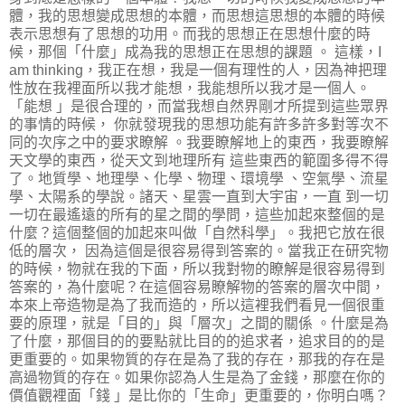
體，我的思想變成思想的本體，而思想這思想的本體的時候
表示思想有了思想的功用。而我的思想正在思想什麼的時
候，那個「什麼」成為我的思想正在思想的課題 。 這樣，I
am thinking，我正在想，我是一個有理性的人，因為神把理
性放在我裡面所以我才能想，我能想所以我才是一個人。
「能想 」是很合理的，而當我想自然界剛才所提到這些眾界
的事情的時候， 你就發現我的思想功能有許多許多對等次不
同的次序之中的要求瞭解 。我要瞭解地上的東西，我要瞭解
天文學的東西，從天文到地理所有 這些東西的範圍多得不得
了。地質學、地理學、化學、物理、環境學 、空氣學、流星
學、太陽系的學說。諸天、星雲一直到大宇宙，一直 到一切
一切在最遙遠的所有的星之間的學問，這些加起來整個的是
什麼？這個整個的加起來叫做「自然科學」。我把它放在很
低的層次， 因為這個是很容易得到答案的。當我正在研究物
的時候，物就在我的下面，所以我對物的瞭解是很容易得到
答案的，為什麼呢？在這個容易瞭解物的答案的層次中間，
本來上帝造物是為了我而造的，所以這裡我們看見一個很重
要的原理，就是「目的」與「層次」之間的關係 。什麼是為
了什麼，那個目的的要點就比目的的追求者，追求目的的是
更重要的。如果物質的存在是為了我的存在，那我的存在是
高過物質的存在。如果你認為人生是為了金錢，那麼在你的
價值觀裡面「錢 」是比你的「生命」更重要的，你明白嗎？