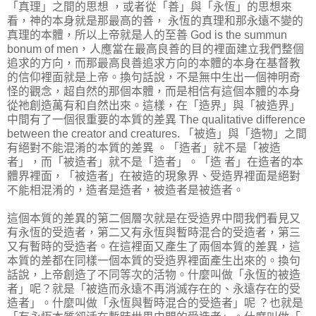
「真理」之間的思想 ，或者從「善」與「永恆」的思想來
看，神的本身就是那最高的善， 永恆的真理和那永遠不變的
真理的本體，所以上帝就是人的至善 God is the summun
bonum of men，人應當在最高良善的目的裡面建立我們整個
追求的方向，而那最高良善追求方向的本體的本身在基督教
的信仰裡面就是上帝。換句話說，不是無中生出一個神明奇
怪的觀念，超自然的那個本體，而是相信有這個本體的本身
從祂創造萬有和自然出來。這樣，在「造界」與「被造界」
中間有了一個很重要的本質的差異 The qualitative difference
between the creator and creatures. 「被造」與「造物」之間
有絕對不能混淆的本質的差異 。「造者」就不是「被造
者」，而「被造者」就不是「造者」。「造 者」在造者的本
體界裡面，「被造者」在被造的現象界、受造界裡面是絕對
不能相混淆的，造者是造者，被造者是被造者。
這個本質的差異的第二個層次就是在受造界中間我們看見又
有永恆的受造者，第二又有永恆與暫時混合的受造者，第三
又有暫時的受造者。在這裡面又產生了兩個本質的差異，這
本質的差都在同樣一個本質的受造界裡面產生出來的。換句
話說，上帝創造了不同等次的活物。什麼叫做「永恆的被造
者」呢？就是「被造而永遠不再消滅存在的、永遠存在的受
造者」。什麼叫做「永恆與暫時混合的受造者」呢 ？也就是