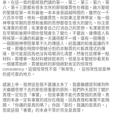
來。在這一章的聖經我們讀的第一、第二、第三、第六、第
八、第十三節都有很多次序的那個連貫性在裡面。啟示聖經
的聖靈從第一本到最後一本本身是超越時間的，雖然在一千
六百年中間，祂有一個連貫性。你如果注意神學家，每一個
神學家早期的思想和後期的思想都發生很大的變化。你注意
毛澤東的思想；毛澤東會自己打消自己的思想。毛澤東思想
在早期和後期中間你發現產生了變化。不要說，連傳道人有
時候第一天講的和最後一天講得都不一樣。還有一個傳道，
一個剛剛神學院畢業不久的傳道人，前面講的和後面講的不
一樣。那種在時間中間被分割的非聯貫的片斷真理式的傳
達，很可能是因為他沒有咀嚼消化清楚，然後在這裡拿一點
材料，那裡拿一點材料硬拼起來的。但是全本聖經你看見有
一個連貫始終，貫徹始終的那個絕對肯定的恒常性
consistency，這個恒常性不是「無常性」，這恒常性就是神
的道可靠的地方。
感謝上帝，我想這些我不要講太多了，我要繼續提到連到昨
天繼續思想下去的那些很重要的原則。我們昨天提到了關於
真理一定包含「事實」，但是事實不能代表整個的真理。真
理的本身一定有事實的成份在裡面，因為真理和事實不能隔
開。「你講的是真的嗎？」你說「是的，我講的是真的。」
但是這個「事實」的本身不等於完全是真理。