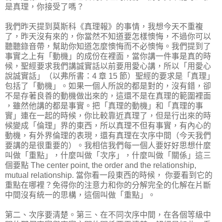
是真理，你接受了嗎？
我們昨天提到莫斯科《真理報》的事情，我想今天不重複
了，昨天沒有來的，你當然不知道要怎樣懊悔，不過你可以
聽聽錄音帶，幫助你知道怎麼懊悔而不必懊悔。我們提到了
事實之上有「動機」的成份在裡面，當你講一件事是真的時
候，聖經要求我們講誠實話以前要用愛心講，所以「用愛心
說誠實話」（以弗所書：4 章 15 節）聖經的要求是「真理」
包括了「動機」。如果一個人所說的都是對的，沒有錯，卻
不是存著良善的動機做出來的，這還不是在真理的範圍裡面
，雖然他講的都是事實。把「真理的動機」和「真理的事
實」連在一起的時候，你比較靠近真理了，但是行出來的時
候變成「倫理」界的東西，所以真理不但有事實，有內心的
動機，有外界倫理的表現，還有真理在次序中間（今天我們
要講的是很重要的）。我相信我們每一個人要好好思想什麼
叫做「重點」，什麼叫做「次序」，什麼叫做「關係」這三
個要點 The center point, the order and the relationship,
mutual relationship. 當你看一段東西的時候， 你要看到它的
重點在哪裡？免得你的注意力和你的分解完全的化解在片斷
中間沒有統一的思構，這個叫做「重點」。
第二、次序要清楚。第三、在不同次序中間，在各個等級中