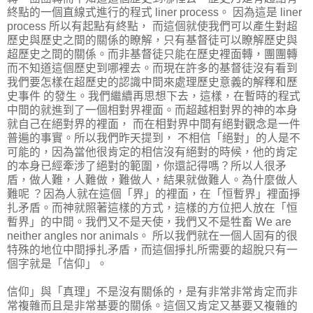
終點的一個直線式進行的程式 liner process。 因為這是 liner
process 所以有起點有終點， 而這個就使我們可以產生對超
歷史與歷史之間的關係的瞭解，只有基督徒可以瞭解歷史與
超歷史之間的關係。而非基督徒只能在歷史裡面轉，團團轉
而不知道這個歷史到哪裡去。而現在許多的基督徒沒有看到
我們要怎樣在超歷史的認識中間來處理歷史意義的解釋和歷
史事件 的發生。我們繼續再思想下去，這樣，在暫時的程式
中間的就進到了一個相對界裡面。而超越相對界的神的本身
就自己在絕對界的裡面， 而在相對界中間有絕對觀念是一件
普遍的事實。所以我們昨天提到， 不相信「絕對」的人是不
可能的，因為當他很肯定的相信沒有絕對的時候，他的肯定
的本身已經牽涉了絕對的範圍，你還記得嗎？所以人很矛
盾，做人難，人難做，難做人，結果就做難人。為什麼做人
難呢 ？因為人就在這個「界」的裡面，在「恒暫界」裡面掙
扎矛盾。而神就照著這樣的方式，這樣的方位把人放在「恒
暫界」的中間。我們又不是天使，我們又不是牲畜 We are
neither angles nor animals。 所以我們就在一個人固有的很
特殊的地位中間掙扎矛盾，而這個掙扎所需要的超脫只有一
個字就是「信仰」。
信仰」與「真理」不是沒有關係的，是有非常非常肯定而非
常複雜而且是非常基要的關係。這個又肯定又基要又複雜的