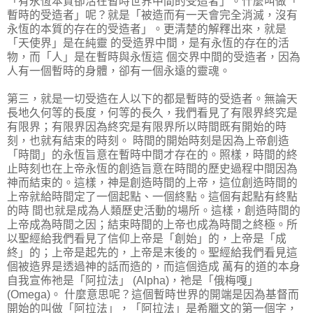
「有永恆本質卻活在暫時世界中間的受造者」。什麼叫做「
暫時的受造者」呢？就是「被造而有一天會完全消滅，沒有
永恆的本質的存在的受造者」。更清楚的解釋出來，就是
「天使界」是在純靈 的受造界中間，是有永恆的存在的活
物，而「人」是在暫時與永恆這 個交界中間的受造者，因為
人有一個暫時的身體，卻有一個永遠的靈魂。
第三，就是一切受造在人以下的都是暫時的受造者。無論天
長地久何等的長度，何等的長久，我們看見了有限界終究是
有限界；有限界因為終究是有限界所以時間既有開始的時
刻，也就有結束的時刻。 時間的開始時刻是因為上帝創造
「時間」的永恆旨意在暫時中間才存在的。照樣，時間的終
止時刻也在上帝永恆的創造旨意在時間的歷史過程中間因為
神而結束的。這樣，神是創造時間的上帝，這位創造時間的
上帝就給時間定了一個起點、一個終點。這個有起點有終點
的時 間也就是成為人類歷史活動的場所。這樣，創造時間的
上帝成為時間之因；結束時間的上帝也成為時間之終極。所
以聖經給我們看見了信仰上帝是「創始」的，上帝是「成
終」的；上帝是起先的，上帝是末後的。聖經給我們看見這
個被造界是透過神的話而造的，而這個造成 萬有的道的本身
自我宣佈祂是「阿拉法」 (Alpha)，祂是「俄梅嘎」
(Omega)。 什麼意思呢？這個暫時世界的開端是因為基督而
開始的叫做「阿拉法」，「阿拉法」是希臘文的第一個字，