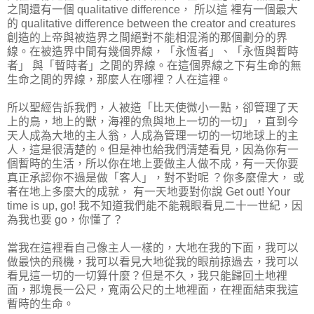
之間還有一個 qualitative difference， 所以這 裡有一個最大
的 qualitative difference between the creator and creatures
創造的上帝與被造界之間絕對不能相混淆的那個劃分的界
線。在被造界中間有幾個界線，「永恆者」、「永恆與暫時
者」 與「暫時者」之間的界線。在這個界線之下有生命的無
生命之間的界線，那麼人在哪裡？人在這裡。
所以聖經告訴我們，人被造「比天使微小一點，卻管理了天
上的鳥，地上的獸，海裡的魚與地上一切的一切」，直到今
天人成為大地的主人翁，人成為管理一切的一切地球上的主
人，這是很清楚的。但是神也給我們清楚看見，因為你有一
個暫時的生活，所以你在地上要做主人做不成，有一天你要
真正承認你不過是做「客人」，對不對呢 ？你多麼偉大， 或
者在地上多麼大的成就， 有一天地要對你說 Get out! Your
time is up, go! 我不知道我們能不能親眼看見二十一世紀，因
為我也要 go，你懂了？
當我在這裡看自己像主人一樣的，大地在我的下面，我可以
做最快的飛機，我可以看見大地從我的眼前掠過去，我可以
看見這一切的一切算什麼？但是不久，我只能歸回土地裡
面，那塊長一公尺，寬兩公尺的土地裡面，在裡面結束我這
暫時的生命。