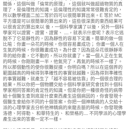
關係，這個叫做「倫常的原理」，這個就叫做超過物質的真
理了，是倫理性的知識。這倫理性的知識常常很難肯定的，
所以數學裡面二加二等於四可以很簡單算出來。E 等於 MC
平方還是可以很簡單的算出來的，這些很深奧的東西結果可
以很肯定的算出來以 後，一個科學家講了以後，另外一個科
學家可以證實、證實、證實、 ....，就表示什麼呢？表示它逃
脫不了它是靜性的，因為靜性的容易下定義。簡單的做一個
比喻：你畫一朵花的時候，你很容易畫成功； 你畫一個人在
生氣的時候，你很難畫成功。為什麼？因為這朵花很靜靜乖
乖的給你畫，它不動的，所以你就畫了。當一個人正在生氣
的時候，你剛剛畫一半，他氣完了，再氣的時候不一樣了。
所以那個動性的使你很難捉摸，你明白嗎？所以在這個界的
範圍越高的時候得到準確性的事實就越難。因為得到準確性
的事實越難，就產生了「越不容易被信靠」的一個很合理的
結果。所以你把一個物體交給十個科學家研究會找到十個科
學家相同答案的肯定性的知識。但是你把一種很奇怪的病帶
給十個醫生查到底是什麼東西產生這個病因的，你會發現十
個醫生會給你不同的十個答案。你把一個神精病的人交給十
派的心理學家去分析他神精病的來龍去脈的時候，你發現佛
洛德、阿得勒、 和華特生的、 和榮格的.... 不同學派的心理學
產生出來的答案一定不一樣。