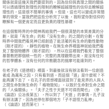
關係就是這幾天我們要提到的，因為信仰與真理之間的關係
可以透過理性對理性的限制的瞭解超越理性的信仰去瞭解超
理性的，這是很不簡單的事情 。但是，這也可以變成非常簡
單的領受。當我們把這些分析完了以後 ，我盼望你對信仰的
瞭解有一個更肯定而且更負責的理性基礎。
在這個暫時界的中間神再給我們一個很清楚的本質差異的分
劃，就是「有生命」的和「沒有生命」的之間的分劃。在暫
時界中間我們看見神已經創造了能活著的有生命的動性動物
（剛才提的），靜性的植物。在無生命界裡面神就給我們看
見了整個物體界（剛才提的），所以在這裡我們看見了整個
基督教把那個統一性的，完整的真理觀帶出來，是沒有任何
的哲學體系，沒有任何的宗教觀念的揣摩可能達到的。
在老子的《道德經》裡面，到最後就沒有辦法看到一位創造
者成 為萬有之因，只有看到道，而這個「道」是什麼呢？不
能再講下去了 。在孔子的思想裡面就提到了能見界的人與人
之間生命對無生命的「 格物致知」，以致於生命對生命之間
的「人倫關係」。「夫子之性于天道不可得而聞也」（參：
《論語》公冶長第五），所以到了「天道 」的事情，孔子沒
有辦法講了，因為他停在那個地方「子不語怪力亂神」
（《論語》述而第七）。