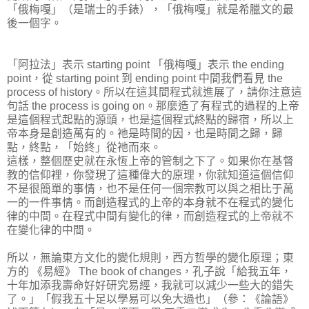
「俄梅嘎」（是瑞士的手錶），「俄梅嘎」就是希臘文的最
後一個字。
「阿拉法」表示 starting point 「俄梅嘎」表示 the ending
point，從 starting point 到 ending point 中間我們看見 the
process of history。所以在這其間程式就進展了，請你注意這
句話 the process is going on。那麼造了有程式的過程的上帝
是這個程式起點的源頭，也是這個程式終點的歸宿，所以上
帝本身是創造萬有的。祂是時間的因，也是時間之歸，歸
點，終點，「始終」從祂而來。
這樣，整個歷史就在永恆上帝的管制之下了。如果你在基督
教的信仰裡，你發現了這種偉大的原理，你就知道這個信仰
不是很簡單的事情，也不是任何一個宗教可以與之相比于萬
一的一件事情。而創造程式的上帝的本身就不在程式的變化
律的中間。在程式中間有變化的律，而創造程式的上帝就不
在變化律的中間。
所以，無論東方文化的變化規則，西方哲學的變化原理；東
方的 《易經》 The book of changes，孔子說「給我五年，
十年加添我壽命好好研究易經，我就可以減少一些大的錯失
了。」「假我五十足以學易可以免大過也」（參：《論語》