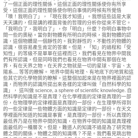
了一個正面的理性關係。這個正面的理性關係使你有所享
受，這個正面的理性關係使你明白事情的時候有所覺悟
「噢！我明白了」，「現在我才知道」。我想這些話是大家
天天講的，但是講的裡面背後的哲理的分析你從來不管它。
「我明白了，我明白了」，你「明白」什麼？你明白事物中
間一些的奧秘。當你對物體有所明白的時候，我對物體的認
識，這個物體是一個靜性的。我對靜性的，不動性的物體的
認識，很容易產生肯定的答案。但是，「知」的過程和「受
知性」的等級不是單單在這裡而已，我們看見在物界中間我
們有所認識，但是同時我們也看見在物界中間有那個在地
界，有在天界之物。在天界之物就是一切的星球、宇宙、太
陽系.... 等等的瞭解。 地界中間有地理、有地底下的地質和這
些其它的化學物質的瞭解。這整個加起來是在物界裡面的認
識，而物界的認識所提出來各樣的定律叫做「自然科學的知
識」， 這叫做 science, a sphere of scientific knowledge. 自
然科學的知識是不是真理？在化學裡面的定律是真理的一部
份，在物理學的定律裡面是真理的一部份，在生理學所得到
的一些定律是一些物體方面的知識是定律的一部份。在天文
學裡面所知道的知識是事實，是真理的一部份。所以真理的
最低界乃是在物界中間的知識，在物界中間的知識是真理裡
面最低的一種層次。但是，難道人的知識不過是為了研究物
體之間的關係，物體之間的知識嗎？不是。我們看見跳出物