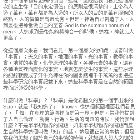
任何一個事物有更高的價值。這樣，聖經給我們看見這個層
次的產生從「目的來定價值」的原則是很清楚的。上帝為人
造了萬有，萬有都是為人造的，所以人的目的是萬有服務的
終點， 人的價值是高過萬有。但是，神為自己創造了人，人
到最後把神當做自己的至善 God is the summun bonum of
men。 人追求到最後能夠與神合一的時候，這樣，神就比人
更高了。
從這個層次來看，我們看見，第一個層次的知識，或者叫做
「事實」；天文的事實，地理的事實，光的事實，數學的事
實，地質的事實，化學原理的事實，各種元素的事實，還有
各種地質裡面變化的事實，地震怎麼發生的事實，這些原理
的記錄就變成了汗牛充棟在你的圖書館裡千千萬萬的書把這
些科學研究的事實記載下來，這些科學事實是在自然的範圍
裡面所領受的科學。
什麼叫做「科學」？「科學」是從希臘文的第一個字出來的
Scio，就是「我知道了」 I know。 從這個範圍裡面我們看見
了，「 知」在真理的範圍裡面是第一界。但是，當我們提到
了人自己倫理、 動機、行為、生活的問題的時候，我們就想
什麼？不是單單想物界的問題，如果單單想物界的問題而產
生自然科學這個叫做「知」的話， 這是很正常的事情；但是
當我們思想了關於自己的事情的時候，就想到人與人之間的