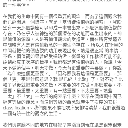
的一件事情。
在我們的生命中間有一個很重要的觀念，而為了這個觀念我
們已經開過一個講座，就是「基督徒價值觀的探索」，我盼
望有一天那個講座可以印成一本書出來。那麼這個價值觀的
存在，乃在乎人被神造的那個潛在的功能而產生出來的。神
是價值的源頭，人是有價值觀念的受造者，而在所有受造界
中間唯有人是有價值觀念的一種生命存在 。所以人在衡量的
中間就把他的價值觀的功用表現出來，這是很正常 的事情。
不過，價值觀如果曾經受過玷污，衡量的工作就很可能不能
達到那真正次序的標準。我們都是有價值觀的人，你說「今
天不做這個事，明天才做，今天有更重要的事要做。」你說
「為什麼這個更重要？」「因為照我看這個是更重要」，那
個「更」字是什麼意思？就 是已經「比較」了，對不對？比
較了以後就把重要的先做，不重要的不先做。那麼重要，不
重要，最重要，太重要，有一點重要，不太重要。這些
「太」不「太」一大堆的詞表示什麼？表示在價值觀中間已
經有等級的觀念。而這個等級的觀念就產生了次序的安排
classification。我們如果不能把次序安排得清楚，我們很難過
一個有統一性的觀念的生活。
我們與電腦不同的地方在哪裡？電腦直到現在還是很笨很笨