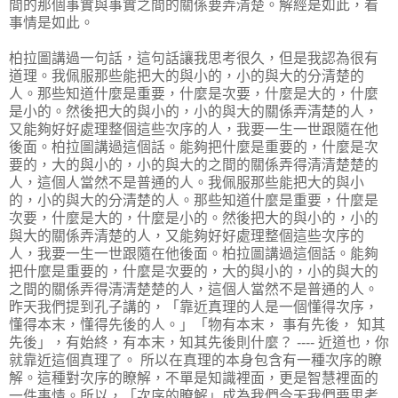
間的那個事實與事實之間的關係要弄清楚。解經是如此，看
事情是如此。
柏拉圖講過一句話，這句話讓我思考很久，但是我認為很有
道理。我佩服那些能把大的與小的，小的與大的分清楚的
人。那些知道什麼是重要，什麼是次要，什麼是大的，什麼
是小的。然後把大的與小的，小的與大的關係弄清楚的人，
又能夠好好處理整個這些次序的人，我要一生一世跟隨在他
後面。柏拉圖講過這個話。能夠把什麼是重要的，什麼是次
要的，大的與小的，小的與大的之間的關係弄得清清楚楚的
人，這個人當然不是普通的人。我佩服那些能把大的與小
的，小的與大的分清楚的人。那些知道什麼是重要，什麼是
次要，什麼是大的，什麼是小的。然後把大的與小的，小的
與大的關係弄清楚的人，又能夠好好處理整個這些次序的
人，我要一生一世跟隨在他後面。柏拉圖講過這個話。能夠
把什麼是重要的，什麼是次要的，大的與小的，小的與大的
之間的關係弄得清清楚楚的人，這個人當然不是普通的人。
昨天我們提到孔子講的，「靠近真理的人是一個懂得次序，
懂得本末，懂得先後的人。」「物有本末， 事有先後， 知其
先後」，有始終，有本末，知其先後則什麼？ ---- 近道也，你
就靠近這個真理了。 所以在真理的本身包含有一種次序的瞭
解。這種對次序的瞭解，不單是知識裡面，更是智慧裡面的
一件事情。所以，「次序的瞭解」成為我們今天我們要思考