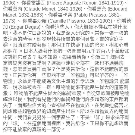
1906)、 你看雷諾瓦 (Pieere Auguste Renoir, 1841-1919)、
你看莫內 (Claude Monet, 1840-1926)、你看馬奈 (Edouard
Manet, 1832-1883)、你看畢卡索 (Pablo Picasso, 1881-
1973) 、 你看畢沙羅 (Camille Pissarro, 1830-1903)、你看德
加 (Edgar Degas)、你看這些人，你大概聽不懂我在講什麼
吧，我不是信口胡說的，我是深入研究的。當你一張一張的
去注意的時候，你發現梵谷所畫的那個員警，畫的家庭主
婦，眼睛正在瞪著你；那個正在快要下雨的陰天，樹和心看
那個花 。日本人憑著什麼把一張圖畫用九千五百八十萬新加
坡錢把它買去？ 我不知道。如果賣給你，你買三千塊回去一
定懷疑有沒有買錯啊？連鏡框連紙全部在一起也不過幾塊
錢，怎麼會買幾千萬呢？但是我告訴你，這個不能瞭解的事
情，正告訴你有一些東西不是「唯物論」可以解答的。「唯
物論」永遠是不能成為文化主流的哲學思想，唯物論只 能曇
花一現永遠被丟在一邊。唯物論從來不能產生偉大的道德刺
激； 唯物論不能產生偉大的藝術靈感。自從東歐洲被唯物論
統治以後，我們看見他們的藝術和他們許多超然的東西都消
失了，而那些偉大的心靈卻是不在物質界，在受壓迫痛苦之
間想那些超物質界的知識產生出來。所以在超物質界的範圍
中間，我們看見另外一個字產生了，不是 「知」是永遠不斷
的「想」。在這個範圍裡面，我告訴你，正是你不能想透而
卻不能放棄的真理的一部份。