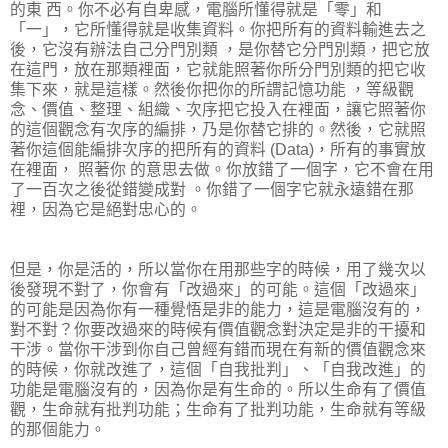
的東 西。你不必有自卑感，電腦所懂得就是「零」和
「一」，它所懂得就是收集資料。你把所有的資料輸進去之
後，它沒有辦法自己分門別類 ，是你替它分門別類，把它放
在這門，放在那類裡面，它就能照著你所分門別類的把它收
集下來，就是這樣。然後你把你的所謂記憶功能 ，等級觀
念、價值、整理、組織、次序把它投入在裡面，讓它照著你
的這個觀念有次序的編排，乃是你替它排的。然後，它就照
著你這個能編排次序的把所有的資料 (Data)，所有的事實放
在裡面， 照著你 的意思去做。你放錯了一個字，它不會在用
了一百次之後從錯變成對 。你錯了一個字它就永遠錯在那
裡，因為它是絕對忠心的。
但是，你是活的，所以當你在用那些字的時候，用了幾次以
後發現不對了，你會有「改過來」的可能。這個「改過來」
的可能是因為你有一種覺悟是非的能力，這是電腦沒有的，
對不對？你要改過來的時候有價值觀念對決定是非的干擾和
干涉。當你干涉到你自己曾經有錯而現在有新的價值觀念來
的時候，你就改進了，這個「自我批判」、「自我改進」的
功能是電腦沒有的，因為你是有生命的。所以生命有了價值
觀，生命就有批判功能；生命有了批判功能，生命就有等級
的那個能力。