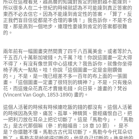
所以在這裡看見，越高層的知識對肯定的絕對越不能達到。
所以很多人在二十世紀的時候就認為不可能達到真正答案的
東西不必去信它。因為不能達到肯定性的答案，「算了，反
正我們盲目信從都是不合理的事情！」我告訴你，不是不合
理，那是高到一個地步，連理性要達到肯定的答案都很難
的。
兩年前有一幅圖畫突然間賣了四千八百萬美金，或者等於九
千五百八十萬新加坡錢。九千萬？哇！你說這圖畫一定大得
不得了，有沒有像世貿中心這樣大？我告訴你，就像你坐得
椅子再大一點點。哇！你說「這個圖畫一定是金剛鑽做
的。」不是，是一塊已經差不多一百年的布上面的一張圖
畫。「這個圖畫一定畫了很特別的精神？」不是，只有幾朵
花，而這幾朵花真花才賣幾毛錢，向日葵，誰畫的？梵谷
(Vincent Van Gogh, 1853-1890) 畫的。
這個人活著的時候有時候連吃飯的錢的都沒有，這個人活著
的時候因為失戀、痛苦、孤單、神精質、曾經痛恨自己，把
一把利刀放在耳朵上把它切斷了。這是「馬勒今」， 「馬勒
古」是古代那個嘛（參：約翰福音：18 章 10 節）， 是不
是？你還聽不懂。馬勒古古代耳切斷了，馬勒今今代耳朵切
斷了 。馬勒古是給彼得切斷的，他是自己切斷的。後來他的