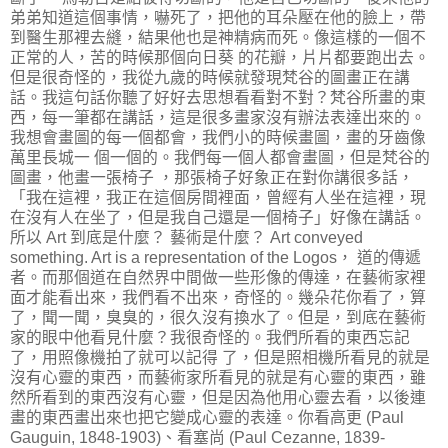
弟弟知道這個事情，嚇死了，把他的耳朵壓在他的臉上，帶
到醫生那裡去縫，結果他也是神精病而死。像這樣的一個不
正常的人，苦的時候那個向日葵 的花瓣，片片都要跑出去。
但是很奇怪的，我從九歲的時候就發現梵谷的圖畫正在講
話。我這句話你聽了好好去思想看看對不對？梵谷所畫的東
西，每一筆都在講話，這是很多畫家沒有辦法表達出來的。
我想會畫圖的每一個都會，我們小的時候畫圖，畫的牙齒像
萬里長城一 個一個的。我們每一個人都會畫圖，但是梵谷的
圖畫，他畫一張椅子 ，那張椅子好象正在對你講很多話，
「我在這裡，我正在這個房間裡面，曾經有人坐在這裡，現
在沒有人在坐了，但是我自己還是一個椅子」好像在講話。
所以 Art 到底是什麼？ 藝術是什麼？ Art conveyed
something. Art is a representation of the Logos， 道的傳遞
者。而那個道在自然界中間做一些形像的傳達，在藝術家裡
面才能看出來，我們看不出來，奇怪的。幾朵花你看了，算
了，聞一聞，臭臭的，很久沒有換水了。但是，到底在藝術
家的眼中他看見什麼？我很奇怪的。我們所看的東西忘記
了，用照像機拍了就可以記得 了，但是照相機所看見的就是
沒有心靈的東西，而藝術家所看見的就是有心靈的東西，雖
然所看到的東西沒有心靈，但是因為他用心靈去看，以後連
畫的東西畫出來也把它變成心靈的表達。你看高更 (Paul
Gauguin, 1848-1903)、看塞尚 (Paul Cezanne, 1839-