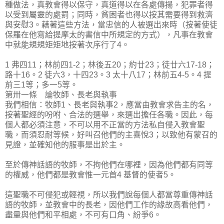
種做法，真教會得以保守，真道得以在各處傳揚，犯罪者得
以受到屬靈的處罰；同時，貧困者也得以按其需要得到救濟
與安慰3。藉著這些方法，當忠信的人被選出來時（按著使徒
保羅在他寫給提摩太的書信中所規定的方式），凡事在教會
中就能規規矩矩地按著次序行了4。
1 弗四11；林前四1-2；林後五20；約廿23；徒廿六17-18；
路十16。2 徒六3，十四23。3 太十八17；林前五4-5。4 提
前三1等；多一5等。
第卅一條 論牧師、長老與執事
我們相信：牧師1、長老與執事2，應當由教會求告主的名，
按著聖經的吩咐、合法的選舉，來選出擔任各職。因此，每
個人都必須注意，不可以用不正當的方法私自侵入教會聖
職，而須忍耐等候，好叫召他們的主喜悅3；以致他有蒙召的
見證，並確知他的服事是出於主。
至於傳神話語的牧師，不拘他們在哪裡，因為他們都有同等
的權威，他們都是教會惟一元首4 基督的使者5。
這聖職不可侵犯或輕視，所以我們說每個人都當尊重傳神話
語的牧師，並教會中的長老，因他們工作的緣故高看他們，
盡量與他們和平相處，不可有口角、紛爭6。