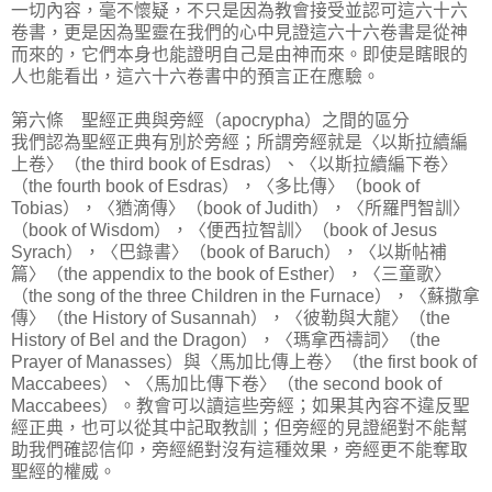
一切內容，毫不懷疑，不只是因為教會接受並認可這六十六
卷書，更是因為聖靈在我們的心中見證這六十六卷書是從神
而來的，它們本身也能證明自己是由神而來。即使是瞎眼的
人也能看出，這六十六卷書中的預言正在應驗。
第六條 聖經正典與旁經（apocrypha）之間的區分
我們認為聖經正典有別於旁經；所謂旁經就是〈以斯拉續編
上卷〉（the third book of Esdras）、〈以斯拉續編下卷〉
（the fourth book of Esdras），〈多比傳〉（book of
Tobias），〈猶滴傳〉（book of Judith），〈所羅門智訓〉
（book of Wisdom），〈便西拉智訓〉（book of Jesus
Syrach），〈巴錄書〉（book of Baruch），〈以斯帖補
篇〉（the appendix to the book of Esther），〈三童歌〉
（the song of the three Children in the Furnace），〈蘇撒拿
傳〉（the History of Susannah），〈彼勒與大龍〉（the
History of Bel and the Dragon），〈瑪拿西禱詞〉（the
Prayer of Manasses）與〈馬加比傳上卷〉（the first book of
Maccabees）、〈馬加比傳下卷〉（the second book of
Maccabees）。教會可以讀這些旁經；如果其內容不違反聖
經正典，也可以從其中記取教訓；但旁經的見證絕對不能幫
助我們確認信仰，旁經絕對沒有這種效果，旁經更不能奪取
聖經的權威。