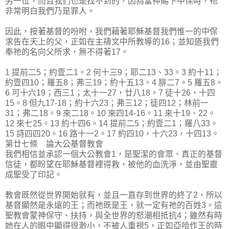
另一位，而且我們也是找不到的，因為當神賜下中保時，祂
非常明白我們乃是罪人。
因此，按著基督的吩咐，我們藉著耶穌基督我們惟一的中保
求告在天上的父，正如在主禱文中所教導的16；並知道我們
奉祂的名向父所求，無不得著17。
1 提前二5；約壹二1。2 何十三9；耶二13、33。3 約十11；
約壹四10；羅五8；弗三19；約十五13。4 腓二7。5 羅五8。
6 可十六19；西三1；太十一27，廿八18。7 徒十26，十四
15。8 但九17-18；約十六23；弗三12；徒四12；林前一
31；弗二18。9 來二18。10 來四14-16。11 來十19、22。
12 來七25。13 約十四6。14 提前二5；約壹二1；羅八33。
15 詩四四20。16 路十一2。17 約四10，十六23，十四13。
第廿七條 論大公基督教會
我們相信並承認一個大公教會1，是聖潔的會眾、真正的基督
信徒，都盼望在耶穌基督裡得救，被他的血洗淨，並由聖靈
成聖受了印記。
教會既然從世界開始就有，並且一直存到世界的終了2，所以
基督顯然是永遠的王；而祂既是王，就一定有祂的百姓3。這
聖教會蒙神保守、扶持，與全世界的怒潮相抵抗4；雖然有時
她在人的眼中顯得很渺小，不被人重視5，正如亞哈作王的時