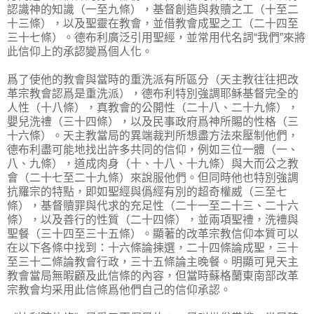
認識神的知識（一至九條），基督創造與救贖之工（十至二
十三條），以及聖靈在教會，並借教會成聖之工（二十四至
三十七條）。德布利廣泛引用聖經，並常用代名詞“我們”來將
此信仰上的承認變爲個人化。
爲了使他的教會與當時的重洗派有所區分（天主教往往把改
革宗教會認爲是重洗派），德布利特別強調耶稣基督完全的
人性（十八條），真教會的公開性（二十八、二十九條），
嬰兒洗禮（三十四條），以及民事政府爲神所賜的性格（三
十六條）。天主教當局的異端裁判所想盡方法來壓制他們，
德布利盡可能地找出許多共同的信仰，例如三位一體（一、
八、九條），道成肉身（十、十八、十九條）與大而公之教
會（二十七至二十九條）來說服他們。但同時他也特別強調
抗羅宗的特點，即如聖經與僞經有別的超奇權威（三至七
條），基督贖罪與代求的充足性（二十一至二十三、二十六
條），以及善行的性質（二十四條），並兩項聖禮，洗禮與
聖餐（三十四至三十五條）。顯著的改革宗教信仰本質可以
在以下各條中找到：十六條論揀選，二十四條論成聖，三十
至三十二條論教會行政，三十五條論主晚餐。明顯可見天主
教會當局無暇顧及此信條的內容，但當時蘇格蘭東南部改革
宗教會均采用此信條爲他們自己的信仰承認。