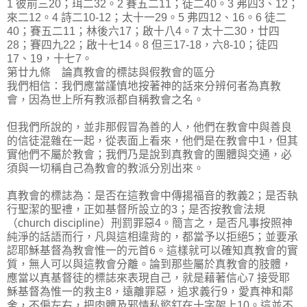
1 彼前三20；珥二32。2 賽五二11；徒二40。3 弗四3、12；
來二12。4 詩二10-12；太十一29。5 弗四12、16。6 徒二
40；賽五二11；林後六17；啟十八4。7 太十二30，廿四
28；賽四九22；啟十七14。8 但三17-18，六8-10；徒四
17、19，十七7。
第廿九條 論真教會的標誌與假教會的區分
我們相信：我們應當謹慎地按著神的話來分辨何者為真教
會，因為世上所有教派都自稱教會之名。
但我們所說的，並非那假冒為善的人，他們在教會中與善良
的信徒混雜在一起，從表面上看來，他們是在教會中1，但其
實他們不屬於教會；我們乃是說到真教會的團體與交通，必
須與一切稱自己為教會的教派分別出來。
真教會的標誌為：是否在這教會中傳揚福音的教義2；是否執
行聖潔的聖禮，正如基督所設立的3；是否按教會法規
（church discipline）刑罰罪惡4。簡言之，是否凡事按照神
純淨的話語而行，凡與這相違背的，都當予以拒絕5；並要承
認耶穌基督為教會惟一的元首6。這樣就可以確知真教會的實
質，無人可以與這教會分離。論到那些屬於真教會的肢體，
應當以真基督徒的標誌來表現自己，就是藉著信心7 接受耶
穌基督為惟一的救主8，遠離罪惡，追求義行9，愛真神和鄰
舍，不偏左右，把肉體及邪情私慾釘在十字架上10。這並不