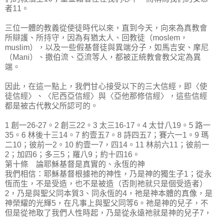
者11。
三位一體的教義從使徒時代以來，直到今天，向來為真教會
所辯護、所持守，因為有猶太人、回教徒（moslem，
muslim），以及一些假基督徒與異端分子，如馬吉安、摩尼
（Mani）、撒伯流、亞流等人，都被正統教會教父定為異
端。
因此，在這一點上，我們甘心接受以下的三大信經，即〈使
徒信經〉、〈尼西亞信經〉與〈亞他那修信經〉，這些信經
都是被古代教父所認可的。
1 創一26-27。2 創三22。3 太三16-17。4 太廿八19。5 路一
35。6 林後十三14。7 約壹五7。8 詩四五7；賽六一1。9 瑪
二10；彼前一2。10 約壹一7，四14。11 林前六11；彼前一
2；加四6；多三5；羅八9；約十四16。
第十條 論耶穌基督是真實的、永恆的神
我們相信：耶穌基督根據祂的神性，乃是神的獨生子1；從永
恆而生，不是受造，也不是被造（否則祂就只是個受造者）
2，乃是與聖父同本質3、同永恆的4，祂是神本體的真像，是
神榮耀的光輝5，在凡事上與聖父同等6。祂是神的兒子，不
但是從祂取了我們人性時起，乃是從永遠祂就是神的兒子7，