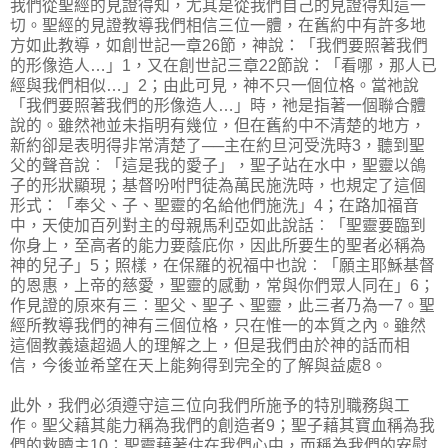
我們從聖經的見證得知，尤其是從我們自己的見證得知這一
切。聖經的見證教導我們相信三位一體，在舊約中有許多地
方如此教導，如創世記一章26節，神說：「我們要照著我們
的形像造人…」1，又在創世記三章22節說：「看哪，那人已
經與我們相似…」2；由此可見，神不只一個位格。當祂說
「我們要照著我們的形像造人…」時，祂是指著一個聯合體
說的。雖然祂並未指明有幾位，但在舊約中不清楚的地方，
新約卻是表明得非常清楚了──主在約旦河受洗時3，聽到聖
父的聲音說︰「這是我的愛子」，聖子站在水中，聖靈以鴿
子的形狀顯現；基督吩咐門徒為萬民施洗時，也規定了這個
形式：「奉父、子、聖靈的名給他們施洗」4；在路加福音
中，天使加百列對主的母親馬利亞如此說話︰「聖靈要臨到
你身上，至高者的能力要蔭庇你，因此所要生的聖者必稱為
神的兒子」5；照樣，在保羅的祝福中也說︰「願主耶穌基督
的恩惠，上帝的慈愛，聖靈的感動，常與你們眾人同在」6；
作見證的原來有三︰聖父、聖子、聖靈，此三者乃為一7。聖
經所教導我們的神有三個位格，只在惟一的本質之內。雖然
這個教義遠超過人的理解之上，但是我們由於神的話而相
信，今後並希望在天上能夠得到完全的了解與益處8。
此外，我們必須遵守這三位向我們所施予的特別職務與工
作。聖父藉其能力稱為我們的創造者9；聖子藉其寶血稱為我
們的救贖主10；聖靈藉著住在我們心中，而稱為我們的安慰