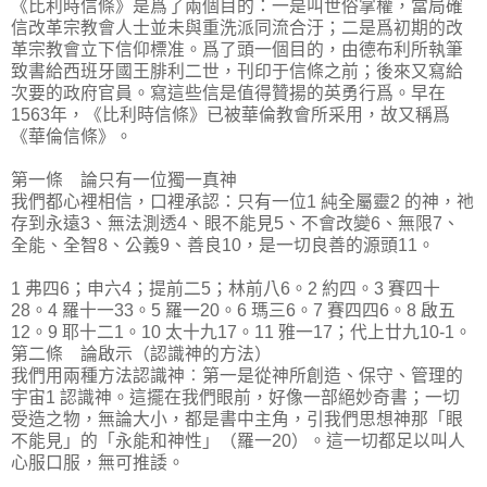
《比利時信條》是爲了兩個目的：一是叫世俗掌權，當局確
信改革宗教會人士並未與重洗派同流合汙；二是爲初期的改
革宗教會立下信仰標准。爲了頭一個目的，由德布利所執筆
致書給西班牙國王腓利二世，刊印于信條之前；後來又寫給
次要的政府官員。寫這些信是值得贊揚的英勇行爲。早在
1563年，《比利時信條》已被華倫教會所采用，故又稱爲
《華倫信條》。
第一條 論只有一位獨一真神
我們都心裡相信，口裡承認：只有一位1 純全屬靈2 的神，祂
存到永遠3、無法測透4、眼不能見5、不會改變6、無限7、
全能、全智8、公義9、善良10，是一切良善的源頭11。
1 弗四6；申六4；提前二5；林前八6。2 約四。3 賽四十
28。4 羅十一33。5 羅一20。6 瑪三6。7 賽四四6。8 啟五
12。9 耶十二1。10 太十九17。11 雅一17；代上廿九10-1。
第二條 論啟示（認識神的方法）
我們用兩種方法認識神︰第一是從神所創造、保守、管理的
宇宙1 認識神。這擺在我們眼前，好像一部絕妙奇書；一切
受造之物，無論大小，都是書中主角，引我們思想神那「眼
不能見」的「永能和神性」（羅一20）。這一切都足以叫人
心服口服，無可推諉。