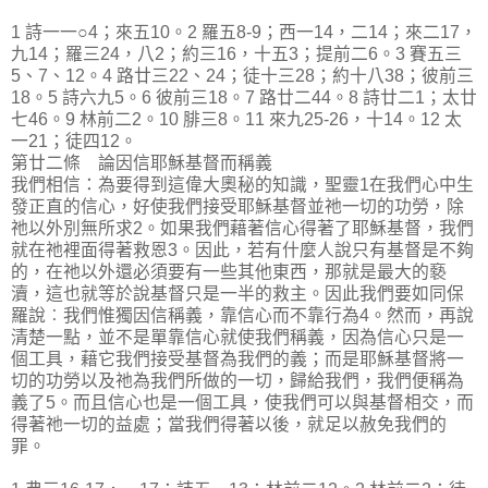
1 詩一一○4；來五10。2 羅五8-9；西一14，二14；來二17，
九14；羅三24，八2；約三16，十五3；提前二6。3 賽五三
5、7、12。4 路廿三22、24；徒十三28；約十八38；彼前三
18。5 詩六九5。6 彼前三18。7 路廿二44。8 詩廿二1；太廿
七46。9 林前二2。10 腓三8。11 來九25-26，十14。12 太
一21；徒四12。
第廿二條 論因信耶穌基督而稱義
我們相信：為要得到這偉大奧秘的知識，聖靈1在我們心中生
發正直的信心，好使我們接受耶穌基督並祂一切的功勞，除
祂以外別無所求2。如果我們藉著信心得著了耶穌基督，我們
就在祂裡面得著救恩3。因此，若有什麼人說只有基督是不夠
的，在祂以外還必須要有一些其他東西，那就是最大的褻
瀆，這也就等於說基督只是一半的救主。因此我們要如同保
羅說︰我們惟獨因信稱義，靠信心而不靠行為4。然而，再說
清楚一點，並不是單靠信心就使我們稱義，因為信心只是一
個工具，藉它我們接受基督為我們的義；而是耶穌基督將一
切的功勞以及祂為我們所做的一切，歸給我們，我們便稱為
義了5。而且信心也是一個工具，使我們可以與基督相交，而
得著祂一切的益處；當我們得著以後，就足以赦免我們的
罪。