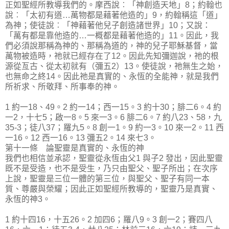
正如聖經所教導我們的。摩西說︰「神創造天地」8；約翰也
說︰「太初有道…萬物都是藉著他造的」9，約翰稱這「道」
為神；使徒說︰「神藉著他兒子創造諸世界」10；又說：
「萬有都是靠他造的…一概都是藉著他造的」11。因此，我
們必須說那稱為神的、那稱為道的，神的兒子耶穌基督，當
萬物被造時，祂就已經存在了12。因此先知彌迦說，祂的根
源從亙古、從太初就有（彌五2）13。使徒說，祂無生之始，
也無命之終14。因此祂是真實的、永恆的全能神，就是我們
所祈求、所敬拜、所事奉的神。
1 約一18、49。2 約一14；西一15。3 約十30；腓二6。4 約
一2，十七5；啟一8。5 來一3。6 腓二6。7 約八23、58，九
35-3；徒八37；羅九5。8 創一1。9 約一3。10 來一2。11 西
一16。12 西一16。13 彌五2。14 來七3。
第十一條 論聖靈是真實的、永恆的神
我們也相信並承認，聖靈從永恆由父1 與子2 發出，因此聖靈
既不是受造，也不是受生，乃只由聖父、聖子所出；在次序
上說，聖靈是三位一體的第三位，與聖父、聖子有同一本
質、尊嚴與榮耀；因此正如聖經所教導的，聖靈乃是真實、
永恆的神3。
1 約十四16，十五26。2 加四6；羅八9。3 創一2；賽四八