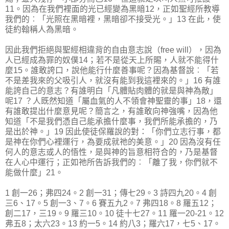
11。因為在我們裡面的光已經變為黑暗12，正如聖經所教導
我們的︰「光照在黑暗裡，黑暗卻不接受光。」13 在此，使
徒約翰稱人為黑暗。
因此我們拒絕與聖經相違背的自由意志說（free will），因為
人已經成為罪的奴僕14；若不是從天上所賜，人就不能得什
麼15。誰敢誇口，說他能行什麼善事呢？因為基督說︰「若
不是差我來的父吸引人，就沒有能到我這裡來的。」16 有誰
能誇自己的意志？有誰明白「凡體貼肉體的就是與神為敵」
呢17 ？人既然知道「屬血氣的人不領會神聖靈的事」18，還
有誰敢提出什麼意見呢？簡言之，有誰敢向神強嘴，因為他
知道「不是我們憑自己能承擔什麼事，我們所能承擔的，乃
是出於神。」19 因此使徒保羅說的對：「你們立志行事，都
是神在你們心裡運行，為要成就祂的美意。」20 因為沒有任
何人的意志或人的悟性，是與神的旨意相符合的，乃是基督
在人心中運行；正如祂所告訴我們的︰「離了我，你們就不
能做什麼」21。
1 創一26；弗四24。2 創一31；傳七29。3 詩四九20。4 創
三6、17。5 創一3、7。6 賽五九2。7 弗四18。8 羅五12；
創二17，三19。9 羅三10。10 徒十七27。11 羅一20-21。12
弗五8；太六23。13 約一5。14 約八3；羅六17，七5、17。