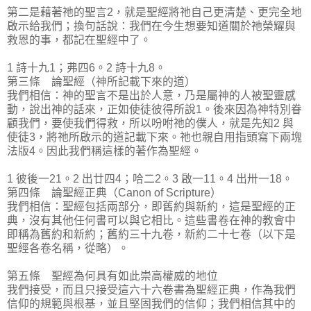
第二是藉著祂的聖言2，就是聖經將祂自己更清楚、更完全地
啟示給我們；換句話說：我們在今生想要知道關於祂榮耀與
救恩的事，都記在聖經中了。
1 詩十九1；弗四6。2 詩十九8。
第三條 論聖經（神所記載下來的道）
我們相信：神的聖言不是出於人意，乃是屬神的人被聖靈感
動，說出神的話來，正如使徒彼得所說1。後來因為神特別眷
顧我們，要使我們得救，所以吩咐祂的僕人，就是先知2 與
使徒3，將祂所啟示的道記載下來。祂也親自用指頭寫下兩塊
法版4。因此我們稱這樣的著作為聖經。
1 彼後一21。2 出廿四4；哈二2。3 啟一11。4 出卅一18。
第四條 論聖經正典（Canon of Scripture）
我們相信：聖經包括兩部分，即舊約與新約，這是聖經的正
典，沒有其他任何書可以與它相比。這些書卷在神的教會中
即稱為舊約和新約；舊約三十九卷，新約二十七卷（以下是
聖經各卷名稱，從略）。
第五條 聖經為何具有如此崇高權威的地位
我們接受，而且只接受這六十六卷書為聖經正典，作為我們
信仰的規範與根基，並且堅固我們的信仰；我們相信其中的