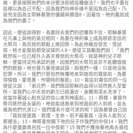
做，更是按照他們的本分堅決拒絕這種做法7。我們也不要在
這裡以為自己不配，因為我們向神祈禱不是因為自己配，乃
是完全因為主耶穌基督的優越與價值8，因著信，祂的義就成
為我們的義了。
因此，使徒說得對，為要除去我們的恐懼與不信，耶穌基督
在凡事上與祂的弟兄相同，為要在神的事上成為慈悲忠信的
大祭司，為百姓的罪獻上挽回祭。為此祂親自受苦、受試
探，祂才能幫助那受試探的人9。使徒又鼓勵我們說︰「我們
既然有一位已經升入高天尊榮的大祭司，就是神的兒子耶
穌，便當持定所承認的道。因我們的大祭司並非不能體恤我
們的軟弱。祂也曾凡事受過試探，與我們一樣，只是祂沒有
犯罪。所以，我們只管坦然無懼地來到施恩的寶座前，為要
得憐恤，蒙恩惠，作隨時的幫助」10。寫這封書信的同一位
使徒又說︰「弟兄們，我們既因耶穌的血得以坦然進入至聖
所。並我們心中天良的虧欠已經灑去，身體用清水洗淨了，
就當存著誠心和充足的信心來到神面前」11。照樣，基督作
祭司既然是永遠的，祂就能拯救來到祂面前的人到底，並永
遠為他們代求12。我們還有什麼可求的呢？因為基督自己說
︰「我就是道路、真理、生命，若不藉著我，沒有人能到父
那裡去」13。神既喜悅賜下祂的兒子作我們的中保14，我們
為什麼還要再另找一位中保呢？15 我們不應捨棄祂再去尋找