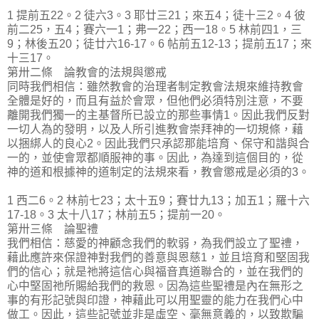
1 提前五22。2 徒六3。3 耶廿三21；來五4；徒十三2。4 彼
前二25，五4；賽六一1；弗一22；西一18。5 林前四1，三
9；林後五20；徒廿六16-17。6 帖前五12-13；提前五17；來
十三17。
第卅二條 論教會的法規與懲戒
同時我們相信：雖然教會的治理者制定教會法規來維持教會
全體是好的，而且有益於會眾，但他們必須特別注意，不要
離開我們獨一的主基督所已設立的那些事情1。因此我們反對
一切人為的發明，以及人所引進教會崇拜神的一切規條，藉
以捆綁人的良心2。因此我們只承認那能培育、保守和諧與合
一的，並使會眾都順服神的事。因此，為達到這個目的，從
神的道和根據神的道制定的法規來看，教會懲戒是必須的3。
1 西二6。2 林前七23；太十五9；賽廿九13；加五1；羅十六
17-18。3 太十八17；林前五5；提前一20。
第卅三條 論聖禮
我們相信：慈愛的神顧念我們的軟弱，為我們設立了聖禮，
藉此應許來保證神對我們的善意與恩慈1，並且培育和堅固我
們的信心；就是祂將這信心與福音真道聯合的，並在我們的
心中堅固祂所賜給我們的救恩。因為這些聖禮是內在無形之
事的有形記號與印證，神藉此可以用聖靈的能力在我們心中
做工。因此，這些記號並非是虛空、毫無意義的，以致欺騙