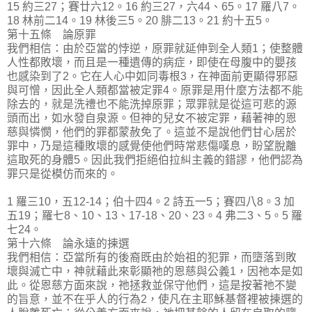
15 約三27；賽廿六12。16 約三27，六44、65。17 羅八7。
18 林前二14。19 林後三5。20 腓二13。21 約十五5。
第十五條 論原罪
我們相信：由於亞當的悖逆，原罪就延伸到全人類1；使整體
人性都敗壞，而且是一種遺傳的病症，即使在母腹中的嬰孩
也感染到了2。它在人心中如同毒根3，在神面前更顯得邪惡
與可憎，因此全人類都當被定罪4。原罪是用什麼方法都不能
除去的，就是洗禮也不能洗掉原罪；眾罪就是從這可悲的源
頭而出，如水發自泉源。但神的兒女不被定罪，藉著神的恩
慈與憐憫，他們的罪都蒙赦免了。這並不是說他們甘心居於
罪中，乃是這種敗壞的感覺使他們時常悲傷嘆息，盼望脫離
這取死的身體5。因此我們拒絕伯拉糾主義的錯謬，他們認為
罪只是從模仿而來的。
1 羅三10，五12-14；伯十四4。2 詩五一5；賽四八8。3 加
五19；羅七8、10、13、17-18、20、23。4 弗二3、5。5 羅
七24。
第十六條 論永遠的揀選
我們相信：亞當所有的後裔既由於始祖的犯罪，而墮落到敗
壞與滅亡中，神就藉此來彰顯祂的恩慈與公義1，因祂本是如
此。從恩慈方面來說，祂拯救並保守他們，這是按著祂不變
的旨意，並不在乎人的行為2，使凡在主耶穌基督裡被揀選的