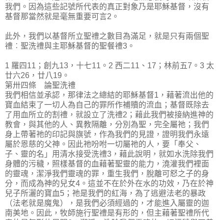
我們。因為這些記號所代表的真正對象乃是耶穌基督，沒有
基督那當然就是毫無重要可言2。
此外，我們以基督所立聖禮之數目為滿足，就是只有兩個聖
禮︰聖洗禮與主耶穌基督的聖餐禮3。
1 羅四11；創九13，十七11。2 西二11、17；林前五7。3 太
廿六26，廿八19。
第卅四條 論聖洗禮
我們相信並承認，那律法之總結的耶穌基督1，藉著流出他的
寶血結束了一切人為自己的罪所作補贖的流血；基督既除去
了用血所立的割禮，就設立了洗禮2；藉此我們被接納進神的
教會，與其他的人、異教隔離，分別為聖，完全屬祂；我們
身上帶著祂的印記與旗號，作為我們的見證，證明我們永遠
屬於恩慈的父神。因此祂吩咐一切屬祂的人，要「奉父、
子、靈的名」用清水接受洗禮3，藉此說明，就如水洗除我們
身體的污穢，照樣基督的血藉著聖靈的能力，澆灌我們裡面
的靈魂，潔淨我們靈魂的罪，重生我們，脫離可怒之子的身
分，而成為神的兒女4。這並不在於外在水的功效，乃在於神
兒子所灑的寶血5；祂是我們的紅海，為了逃避法老的暴政
（法老就是魔鬼），是我們必須經過的，才能進入屬靈的迦
南美地。因此，牧師施行聖禮是有形的，但主藉著聖禮所代