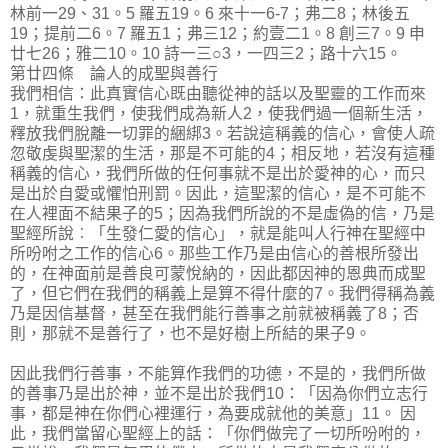
林前一29、31。5 羅五19。6 來十一6-7；弗二8；林後五
19；提前二6。7 羅五1；弗三12；約壹二1。8 創三7。9 申
廿七26；雅二10。10 詩一三○3，一四三2；路十六15。
第廿四條 論人的成聖與善行
我們相信：此真實信心既由聽從神的話以及聖靈的工作而來
1，就重生我們，使我們成為新人2，使我們過一個新生活，
釋放我們脫離一切罪的綑綁3。若說這稱義的信心，會使人疏
忽敬虔與聖潔的生活，那是不可能的4；相反地，若沒有這種
稱義的信心，我們所做的任何事就不是出於愛神的心，而只
是出於自愛或懼怕刑罰。因此，這聖潔的信心，是不可能不
在人裡面不結果子的5；因為我們所說的不是虛偽的信，乃是
聖經所說︰「生發仁愛的信心」，就是能叫人行神在聖經中
所吩咐之工作的信心6。那些工作乃是由信心的善根所發出
的，在神面前是善良可蒙悅納的，因此都因神的恩典而成聖
了，但它們在我們的稱義上是算不得什麼的7。我們得稱為義
乃是因信基督，甚至在我們能行善事之前就被稱義了8；否
則，那就不是善行了，也不是好樹上所結的果子9。
因此我們行善事，不能算作我們的功德，不是的，我們所做
的善事乃是出於神，並不是出於我們10：「因為你們立志行
事，都是神在你們心裡運行，為要成就他的美意」11。 因
此，我們當留心聖經上的話：「你們做完了一切所吩咐的，