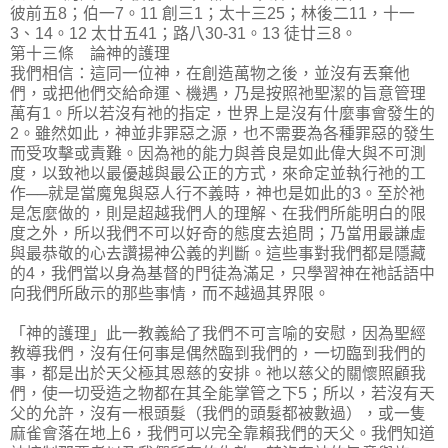
彼前五8；伯一7。11 創三1；太十三25；林後二11，十一
3、14。12 太廿五41；路八30-31。13 徒廿三8。
第十三條 論神的護理
我們相信：這同一位神，在創造萬物之後，並沒有丟棄他
們，或把他們交給命運、機遇，乃是按照祂聖潔的旨意管理
萬有1。所以若沒有祂的指定，世界上是沒有什麼事會發生的
2。雖然如此，神並非罪惡之源，也不需要為各種罪惡的發生
而受攻擊或責難。因為祂的能力與善良是如此偉大與不可測
度，以致祂以最優越與最公正的方式，來命定並執行祂的工
作──就是當魔鬼與惡人行不義時，神也是如此的3。至於祂
是怎麼做的，則是超越我們人的理解、在我們所能明白的限
度之外，所以我們不可以好奇的態度去追問；乃當用最謙虛
與最恭敬的心去讚揚神公義的判斷。這些事對我們都是隱藏
的4，我們當以身為基督的門徒為滿足，只學習神在祂話語中
向我們所啟示的那些事情，而不越過其界限。
「神的護理」此一教義給了我們不可言喻的安慰，因為聖經
教導我們，沒有任何事是偶然臨到我們的，一切臨到我們的
事，都是出於天父極其恩慈的安排。祂以慈父的關懷照顧我
們，使一切受造之物都在其全能掌管之下5；所以，若沒有天
父的允許，沒有一根頭髮（我們的頭髮都被數過），或一隻
麻雀會落在地上6，我們可以完全靠賴我們的天父。我們知道