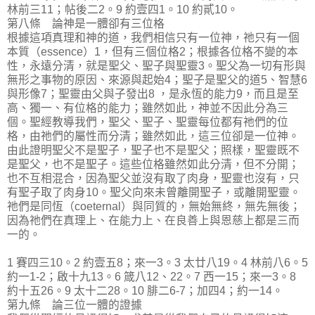
林前三11；帖後二2。9 約壹四1。10 約貳10。
第八條 論神是一體卻有三位格
根據這項真理和神的道，我們相信只有一位神，祂只有一個
本質（essence）1，但有三個位格2；根據各位格不變的本
性，永遠分清，就是聖父、聖子與聖靈3。聖父為一切有形與
無形之事物的原因、來源與起始4；聖子是聖父的道5、智慧6
與形像7；聖靈由父與子發出8 ，是永恆的能力9，而且是至
高、獨一、有位格的能力；雖然如此，神並不因此分為三
個。聖經教導我們，聖父、聖子、聖靈每位都有祂們的位
格，由祂們的屬性而分清；雖然如此，這三位卻是一位神。
由此證明聖父不是聖子，聖子也不是聖父；照樣，聖靈既不
是聖父，也不是聖子。這些位格雖然如此分清，但不分開；
也不互相混合，因為聖父並沒有取了肉身，聖靈也沒有，只
有聖子取了肉身10。聖父向來未曾離開聖子，或離開聖靈。
祂們是同恆（coeternal）與同質的，無始無終，無先無後；
因為祂們在真理上、在能力上、在良善上與恩慈上都是三而
一的。
1 賽四三10。2 約壹五8；來一3。3 太廿八19。4 林前八6。5
約一1-2；啟十九13。6 箴八12、22。7 西一15；來一3。8
約十五26。9 太十二28。10 腓二6-7；加四4；約一14。
第九條 論三位一體的證據