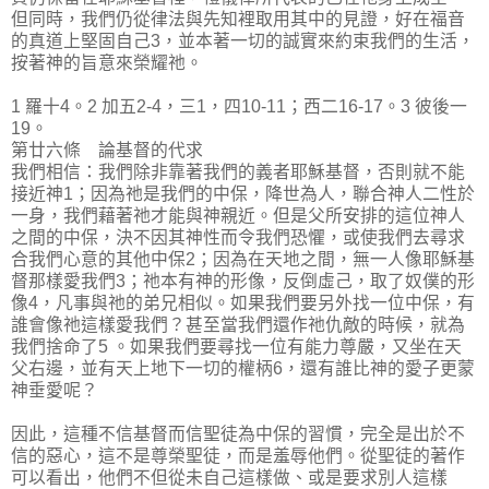
但同時，我們仍從律法與先知裡取用其中的見證，好在福音
的真道上堅固自己3，並本著一切的誠實來約束我們的生活，
按著神的旨意來榮耀祂。
1 羅十4。2 加五2-4，三1，四10-11；西二16-17。3 彼後一
19。
第廿六條 論基督的代求
我們相信：我們除非靠著我們的義者耶穌基督，否則就不能
接近神1；因為祂是我們的中保，降世為人，聯合神人二性於
一身，我們藉著祂才能與神親近。但是父所安排的這位神人
之間的中保，決不因其神性而令我們恐懼，或使我們去尋求
合我們心意的其他中保2；因為在天地之間，無一人像耶穌基
督那樣愛我們3；祂本有神的形像，反倒虛己，取了奴僕的形
像4，凡事與祂的弟兄相似。如果我們要另外找一位中保，有
誰會像祂這樣愛我們？甚至當我們還作祂仇敵的時候，就為
我們捨命了5 。如果我們要尋找一位有能力尊嚴，又坐在天
父右邊，並有天上地下一切的權柄6，還有誰比神的愛子更蒙
神垂愛呢？
因此，這種不信基督而信聖徒為中保的習慣，完全是出於不
信的惡心，這不是尊榮聖徒，而是羞辱他們。從聖徒的著作
可以看出，他們不但從未自己這樣做、或是要求別人這樣