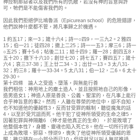
神控制那惡者以及我們所有的仇敵，若沒有神的旨意與許
可，牠們是不能傷害我們的。
因此我們拒絕伊比鳩魯派（Epicurean school）的危險錯謬，
他們說神什麼都不管，將凡事歸之於機遇。
1 約五17；來一3；箴十六4；詩一○四9，一三九2。2 雅四
15；伯一21；徒四28；撒上二25；詩一一五3；摩三6；詩一
○五25；賽十5-6；帖後二11；結十四9；羅一28；創四五8，
五十20；撒下十六10；創廿七20；詩七五7；賽四五7；箴十
六4；哀三37-38；王上廿二34、3；出廿一13。3 太八31-
32；約三8；羅十一33-34。5 太八31；伯一12，二6。6 太十
29-30。
第十四條 論人之受造、墮落，與無能行善
我們相信：神用地上的塵土造人，並且按照祂自己的形像，
造男造女1；神造人原是善良、公義、聖潔的，在凡事上能行
合乎神旨意的事2。然而，人雖在尊榮的地位中，卻不自知，
也不知道他的優越性3，反而甘受罪的轄制，聽從魔鬼的話
4，以至於受咒詛而死。他干犯了從神所領受的生命之律5，
因著犯罪與神隔離6 （神才是他真正的生命），於是敗壞了
他整個本性7，身體、靈魂也陷入死亡8。他在一切所行的事
上成為敗壞、邪惡、悖逆9，喪失了他從神所領受優越的恩
賜；雖只殘存一小部分而已10，但這就足以叫人無可推諉