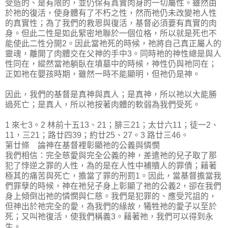
受造的、是有限的，並仍保有真實肉身的一切屬性。雖然由
於祂的復活，使身體有了不朽之性，然而祂仍未改變祂人性
的真實性；為了我們的救恩與復活，基督必須要有真實的肉
身。但此二性是如此緊密地聯於一個位格，所以就是死也不
能使此二性分開2。因此當祂死的時候，祂將自己真正屬人的
靈魂，離開了肉體交在父神的手中3。同時祂的神性總是與人
性同在，縱然當祂躺臥在墳墓中的時候，神性仍與祂同在；
正如祂在嬰孩時期，雖然一時不能顯明，但祂仍是神。
因此，我們的基督是真神與真人；是真神，所以祂以大能勝
過死亡；是真人，所以祂按著肉體的軟弱為我們受死。
1 來七3。2 林前十五13、21；腓三21；太廿六11；徒一2、
11，三21；路廿四39；約廿25、27。3 路廿三46。
第廿條 論神在基督裡彰顯祂的公義與憐憫
我們相信：完全慈愛與完全公義的神，差遣祂的兒子取了那
犯了悖逆之罪的人性，為的是在人性中補贖人的罪債；藉著
極其的痛苦與死亡，擔當了罪的刑罰1。因此，當基督擔當我
們罪孽的時候，神在祂兒子身上彰顯了祂的公義2，卻在我們
身上傾倒出祂的憐憫與仁慈。我們是犯罪的、應受咒詛的，
但神出於祂完全的愛，為我們的緣故，犧牲祂的愛子以至於
死；又叫祂復活，使我們稱義3。藉著祂，我們可以得到永
生。