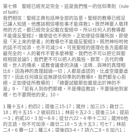
第七條 聖經已經充足完全，這是我們惟一的信仰準則（rule
of faith）
我們相信：聖經正典包括神全部的旨意。聖經的教導已經足
已讓人知道，他應該相信哪些事才能得救1。既然神要人敬拜
祂的方式，都已經完全記載在聖經中，所以任何人的教導都
不能違反聖經2，連使徒也不例外，正如使徒保羅所說，即使
是「天上來的使者」的教導也不能違反聖經3。既然神吩咐祂
的話不可加添，也不可減少4，可見聖經的道理在各方面都是
最完全的。人的著作不管多麼神聖，我們也不可以把它與聖
經相提並論5；我們更不可以把人的風俗、群眾、古代的傳
統、世人的傳承，或教會議會的決議、法規…與神的真理相
比6，因為神的真理超過一切；人都是虛謊的，比虛空還要虛
空7。因此任何違反這無謬信仰準則的教導8，我們都全心拒
絕，正如使徒所教導的：「總要試驗那些靈是出於神的不
是」9、「若有人到你們那裡，不是傳這教訓，不要接他到家
裡，也不要問他的安」10。
1 羅十五4；約四2；提後三15-17；箴卅；加三15；啟廿二
18；約十五15。2 彼前四11；林前十五2-3；提後三14；提前
一3；約貳10。3 加一8-9；徒廿六22。4 申十二32；箴卅6他
的言語，你不可加添。啟廿二18。5 太十五3；可七7；林前
二4。6 賽一12；羅三4；提後四3-4。7 詩六二9。8 加六1；