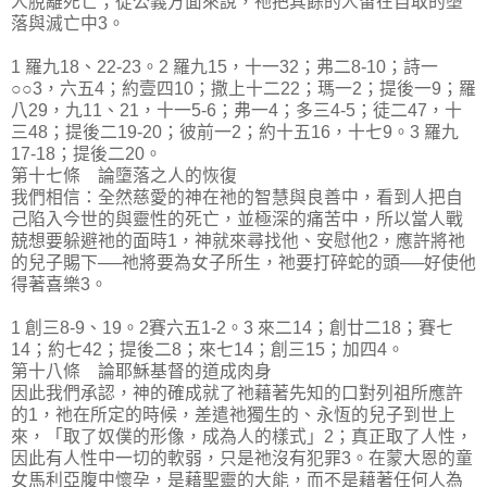
人脫離死亡；從公義方面來說，祂把其餘的人留在自取的墮
落與滅亡中3。
1 羅九18、22-23。2 羅九15，十一32；弗二8-10；詩一
○○3，六五4；約壹四10；撒上十二22；瑪一2；提後一9；羅
八29，九11、21，十一5-6；弗一4；多三4-5；徒二47，十
三48；提後二19-20；彼前一2；約十五16，十七9。3 羅九
17-18；提後二20。
第十七條 論墮落之人的恢復
我們相信：全然慈愛的神在祂的智慧與良善中，看到人把自
己陷入今世的與靈性的死亡，並極深的痛苦中，所以當人戰
兢想要躲避祂的面時1，神就來尋找他、安慰他2，應許將祂
的兒子賜下──祂將要為女子所生，祂要打碎蛇的頭──好使他
得著喜樂3。
1 創三8-9、19。2賽六五1-2。3 來二14；創廿二18；賽七
14；約七42；提後二8；來七14；創三15；加四4。
第十八條 論耶穌基督的道成肉身
因此我們承認，神的確成就了祂藉著先知的口對列祖所應許
的1，祂在所定的時候，差遣祂獨生的、永恆的兒子到世上
來，「取了奴僕的形像，成為人的樣式」2；真正取了人性，
因此有人性中一切的軟弱，只是祂沒有犯罪3。在蒙大恩的童
女馬利亞腹中懷孕，是藉聖靈的大能，而不是藉著任何人為