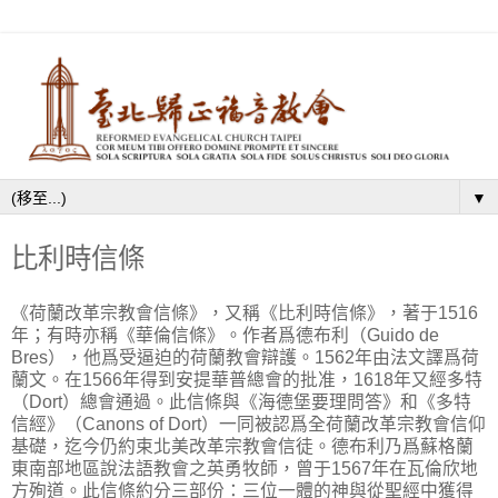
▼
比利時信條
《荷蘭改革宗教會信條》，又稱《比利時信條》，著于1516
年；有時亦稱《華倫信條》。作者爲德布利（Guido de
Bres），他爲受逼迫的荷蘭教會辯護。1562年由法文譯爲荷
蘭文。在1566年得到安提華普總會的批准，1618年又經多特
（Dort）總會通過。此信條與《海德堡要理問答》和《多特
信經》（Canons of Dort）一同被認爲全荷蘭改革宗教會信仰
基礎，迄今仍約束北美改革宗教會信徒。德布利乃爲蘇格蘭
東南部地區說法語教會之英勇牧師，曾于1567年在瓦倫欣地
方殉道。此信條約分三部份：三位一體的神與從聖經中獲得