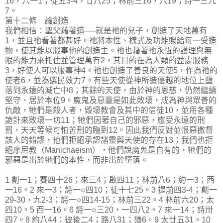
16，六一1；徒五3-4，廿八25；林前三16，六19；詩一三九
7。
第十二條 論創造
我們相信：聖父藉著道──就是祂的兒子，創造了天地萬有
1，並且祂看著都甚好。祂將本性、樣式及功能賜給每一受造
物，使其能以服事他的創造主。祂也藉著祂永恆的護理與無
限的能力來托住並管理萬有2，其目的在為人類的益處服務
3，好使人可以服事神4。祂也創造了善良的天使5，作為祂的
使者6，並為選民效力7。有些天使從神所造優越的地位上墮
落到永遠的滅亡中8；其餘的天使，由於神的恩慈，仍然繼續
堅守、居於本位9。魔鬼及惡靈是如此敗壞，成為神與眾善的
仇敵，牠們是殺人者，毀壞教會及其中的信徒10，並用各種
詭計來敗壞一切11；牠們因著自己的邪惡，應受永遠的刑
罰，天天等候可怕苦刑的臨到12。因此我們反對並恨惡撒督
該人的錯謬，他們拒絕承認諸靈與天使的存在13；我們也拒
絕摩尼教（Manichaeism），他們說魔鬼是自有的，牠們的
邪惡是出於牠們的本性，而非出於墮落。
1 創一1；賽四十26；來三4；啟四11；林前八6；約一3；西
一16。2 來一3；詩一○四10；徒十七25。3 提前四3-4；創一
29-30，九2-3；詩一○四14-15；林前三22。4 林前六20；太
四10。5 西一16。6 詩一○三20，一四八2。7 來一14；詩卅
四7。8 約八44；彼後二4；路八31；猶6。9 太廿五31。10