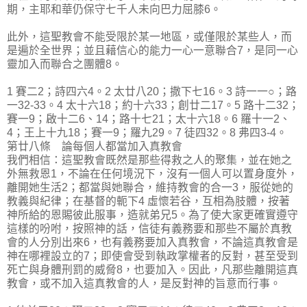
期，主耶和華仍保守七千人未向巴力屈膝6。
此外，這聖教會不能受限於某一地區，或僅限於某些人，而
是遍於全世界；並且藉信心的能力一心一意聯合7，是同一心
靈加入而聯合之團體8。
1 賽二2；詩四六4。2 太廿八20；撒下七16。3 詩一一○；路
一32-33。4 太十六18；約十六33；創廿二17。5 路十二32；
賽一9；啟十二6、14；路十七21；太十六18。6 羅十一2、
4；王上十九18；賽一9；羅九29。7 徒四32。8 弗四3-4。
第廿八條 論每個人都當加入真教會
我們相信：這聖教會既然是那些得救之人的聚集，並在她之
外無救恩1，不論在任何境況下，沒有一個人可以置身度外，
離開她生活2；都當與她聯合，維持教會的合一3，服從她的
教義與紀律；在基督的軛下4 虛懷若谷，互相為肢體，按著
神所給的恩賜彼此服事，造就弟兄5。為了使大家更確實遵守
這樣的吩咐，按照神的話，信徒有義務要和那些不屬於真教
會的人分別出來6，也有義務要加入真教會，不論這真教會是
神在哪裡設立的7；即使會受到執政掌權者的反對，甚至受到
死亡與身體刑罰的威脅8，也要加入。因此，凡那些離開這真
教會，或不加入這真教會的人，是反對神的旨意而行事。