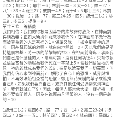
1 弗三16-17，一17；詩五一13；林前二12。2 林前二2；徒
四12；加二21；耶廿三6；林前一30。3 太一21；羅三27，
八1、33。4 羅三27；彼前一4-5；羅十4。5 耶廿三6；林前
一30；提後一2；路一77；羅三24-25，四5；詩卅二1-2；腓
三9；多三5；提後一9。
第廿三條 論稱義
我們相信：我們的得救是因基督的緣故罪得赦免，在神面前
得稱為義；正如大衛與保羅教導我們的，在神面前不憑行為
而被算為義的人是有福的1。保羅又說︰「如今卻蒙神的恩
典，因基督耶穌的救贖，就白白地稱義」2。因此我們總是堅
持這個根基，將一切的榮耀歸給神3，在祂面前謙卑，承認我
們自己是什麼樣的人，毫無可誇，沒有任何功德4，只有依賴
並信靠基督的順服為我們死在十字架上5。當我們信靠祂的時
候，祂的義就成為我們的義6；這足以遮蓋我們一切罪孽，叫
我們有信心來到神面前7，解除了良心上的恐懼、威脅與懼
怕，不再效法始祖亞當的恐懼，想用無花果樹的葉子來遮掩
自己8。如果我們要靠自己，或靠其他任何受造物來到神面
前，我們就滅亡了9。因此，每個人都當像大衛一樣祈禱︰求
祢不要審問僕人，因為在祢面前凡活著的人，沒有一個是義
的。10
1詩卅二1-2；羅四6-7；路一77；西一14。2 羅三23-24；徒
四12。3 詩一一五1；林前四7；羅四2。4 林前四7；羅四2；