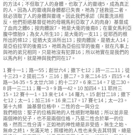
的方法4；不但取了人的身體，也取了人的靈魂5，成為真正
的人。因為人的靈魂與身體都已失喪，祂為了拯救這二者，
就必須取了人的身體與靈魂。因此我們承認（與重洗派相
反，他們拒絕基督從祂的母親馬利亞取了人的肉身）基督成
了血肉之體6；按肉體說7，祂是大衛的後裔8；在童女馬利亞
腹中懷胎9；為女人所生10；是大衛的一支11；從耶西的根
所出的條12；從猶大支派所出13；按肉體說，是猶太人14；
是亞伯拉罕的後裔15，祂既為亞伯拉罕的後裔，就在凡事上
與祂的弟兄相同，只是祂沒有犯罪16；所以祂實在是我們的
以馬內利，就是神與我們同在17。
1 賽十一1；路一55；創廿六4；撒下七12；詩一三二11；徒
十三23。2 提前二5，三16；腓二7。3 來二14-15，四15。4
路一34-35。5 太廿六38；約十二27。6 來二14。7 徒二30。
8 詩一三二11；羅一3。9 路一42。10 加四4。11 耶卅三
15。12 賽十一1。13 來七14。14 羅九。15 創廿二18；撒下
七12；太一1；加三16。16 來二17。17 賽七14；太一23。
第十九條 論基督位格中，二性的合一與分立
我們相信：聖子的位格與祂的人性絕對地聯結；所以並非是
兩個神的兒子，也不是兩個位格，乃是二性合於單一的位
格，然而二性分清。正如祂的神性總是非受造，無生之始、
無命之終1，充滿天地；照樣祂的人性也未失去其特質，總是