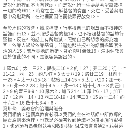
是說他們裡面不再有軟弱，而是說他們一生要藉著聖靈敵擋
一切的軟弱11，時常在主耶穌基督的寶血、死亡、受苦與順
服中為避難所，在祂裡面因信而使罪得赦免12。
至於虛假的教會，擅取權威，行事按自己的規章而不按神的
話語而行13，並不服從基督的軛14。也不按照基督的話施行
聖禮，反在神的話上有所增減，照她自己所想像的認為適
宜，依靠人過於依靠基督；並逼迫那些按神的話而過聖潔生
活的人15；應斥責她的過錯、貪心與拜偶像16。這兩個教會
由於彼此的不同，是很容易認出的。
1 羅九6；太十三22；提後二18。2 約十27；弗二20；徒十七
11-12；西一23；約八47。3 太廿八19；路廿二19；林前十
一23。4 太十八15-18；帖後三14-15。5 太廿八20；加一6-
8。6 弗一22-23；約十4-5。7 弗一13；約十七20。8 約壹四
2。9 約壹三8-9。10 羅六2；加五24。11 羅七6、17；加五
17。12 西一14。13 西二18-19。14 詩二3。15 啟十二4；約
十六2。16 啟十七3-4、6。
第卅條 論教會的治理與職分
我們相信：這個真教會必須以我們的主在祂話語中所教導的
屬靈原則來治理，也就是必須有牧師傳講神的道並施行聖禮
1，也必須有長老與執事和牧師共同組成教會會議2。藉著這