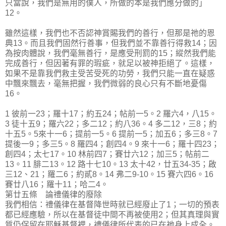
只當說，我們是無用的僕人，所做的本是我們應分做的」
12。
雖然這樣，我們也不否認神賞賜我們的善行，但那是祂的恩
典13。而且我們固然行善事，但我們並不靠善行得救14；因
為按肉體說，我們毫無善行，是應受刑罰的15；縱然我們能
完成善行，但因著有罪的瑕疵，就足以被神拒絕了。這樣，
如果不是靠我們救主受苦受死的功勞，我們只能一直在疑惑
中飄來飄去，毫無把握，我們微弱的良心只有不斷地憂傷
16。
1 彼前一23；羅十17；約五24；帖前一5。2 羅六4，八15。
3 徒十五9；羅六22；多二12；約八36。4 多二12，三8；約
十五5。5來十一6；提前一5。6 提前一5；加五6；多三8。7
提後一9；多三5。8 羅四4；創四4。9 來十一6；羅十四23；
創四4；太七17。10 林前四7；賽廿六12；加三5；帖前二
13。11 腓二13。12 路十七10。13 太十42，廿五34-35；啟
三12、21；羅二6；約貳8。14 弗二9-10。15 賽六四6。16
賽廿八16；羅十11；哈二4。
第廿五條 論禮儀律的廢除
我們相信：禮儀律在基督降世時就已經廢止了1；一切的預表
都已經應驗，所以在基督徒中間不再被使用2；但其真理與實
質仍保留在耶穌基督裡，禮儀律所代表的已在祂身上成全。