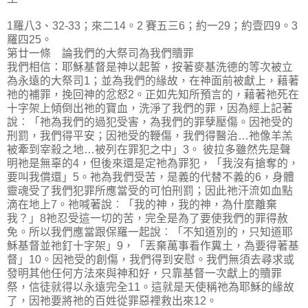
1羅八3、32-33；來二14。2 賽五三6；約一29；約壹四9。3
羅四25。
第廿一條 論我們的大祭司為我們贖罪
我們相信：耶穌基督是神以起誓，按著麥基洗德的等次被立
為永遠的大祭司1；並為我們的緣故，在神面前被獻上，藉著
祂的補罪，挽回神的忿怒2。正如先知所預言的，藉著祂死在
十字架上傾倒出祂的寶血，洗淨了我們的罪，因為經上記著
說︰「祂為我們的過犯受害，為我們的罪孽壓傷。因祂受的
刑罰，我們得平安；因祂受的鞭傷，我們得醫治…祂像羊羔
被牽到宰殺之地…被列在罪犯之中」3。 彼拉多雖然先是聲
明祂是無辜的4，但後來還是定祂為罪犯，「我沒有搶奪的，
要叫我償還」5。祂為我們受苦，是義的代替不義的6，身體
靈魂受了我們犯罪所應當受的可怕刑罰；因此祂汗流如血點
滴在地上7。祂喊著說︰「我的神，我的神，為什麼離棄
我？」8祂忍受這一切的苦，完全是為了要使我們的罪得赦
免。所以我們應當跟保羅一起說︰「不知道別的，只知道耶
穌基督並祂釘十字架」9，「丟棄萬事看作糞土，為要得著基
督」10。因祂受的創傷，我們得到安慰。我們無須去尋求或
發明其他任何方法來與神和好，只靠基督一次獻上的贖罪
祭，信徒就得以永遠完全11。這就是天使稱祂為耶穌的緣故
了，因祂要將祂的百姓從罪惡裡救出來12。